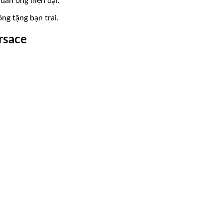
đàn ông hiện đại.
ng tặng bạn trai.
rsace