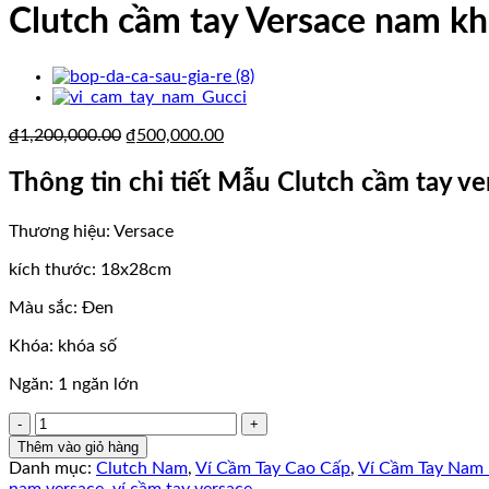
Clutch cầm tay Versace nam kh
Giá
Giá
₫
1,200,000.00
₫
500,000.00
gốc
hiện
là:
tại
Thông tin chi tiết Mẫu Clutch cầm tay ve
₫1,200,000.00.
là:
₫500,000.00.
Thương hiệu: Versace
kích thước: 18x28cm
Màu sắc: Đen
Khóa: khóa số
Ngăn: 1 ngăn lớn
Clutch
cầm
Thêm vào giỏ hàng
tay
Danh mục:
Clutch Nam
,
Ví Cầm Tay Cao Cấp
,
Ví Cầm Tay Nam
Versace
nam versace
,
ví cầm tay versace