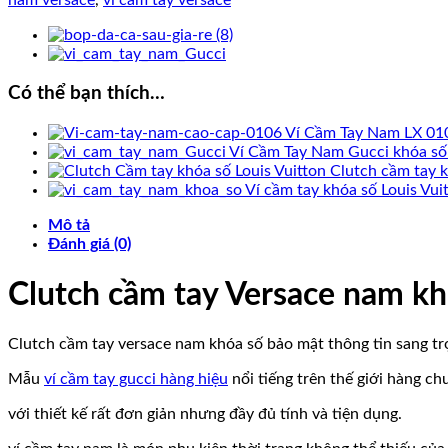
nam
khóa
số
bảo
mật
Có thể bạn thích…
số
lượng
Ví Cầm Tay Nam LX 01
Ví Cầm Tay Nam Gucci khóa số
Clutch cầm tay k
Ví cầm tay khóa số Louis Vui
Mô tả
Đánh giá (0)
Clutch cầm tay Versace nam kh
Clutch cầm tay versace nam khóa số bảo mật thông tin sang tr
Mẫu
ví cầm tay gucci hàng hiệu
nổi tiếng trên thế giới hàng ch
với thiết kế rất đơn giản nhưng đầy đủ tính và tiện dụng.