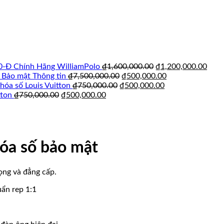
Giá
Giá
0-Đ Chính Hãng WilliamPolo
₫
1,600,000.00
₫
1,200,000.00
Giá
gốc
Giá
hiện
 Bảo mật Thông tin
₫
7,500,000.00
₫
500,000.00
Giá
gốc
là:
Giá
hiện
tại
hóa số Louis Vuitton
₫
750,000.00
₫
500,000.00
Giá
Giá
gốc
là:
₫1,600,000.00.
hiện
tại
là:
tton
₫
750,000.00
₫
500,000.00
gốc
hiện
là:
₫7,500,000.00.
tại
là:
₫1,2
là:
tại
₫750,000.00.
là:
₫500,000.00.
₫750,000.00.
là:
₫500,000.00.
₫500,000.00.
óa số bảo mật
ọng và đẳng cấp.
uẩn rep 1:1