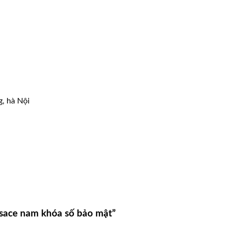
g, hà Nội
rsace nam khóa số bảo mật”