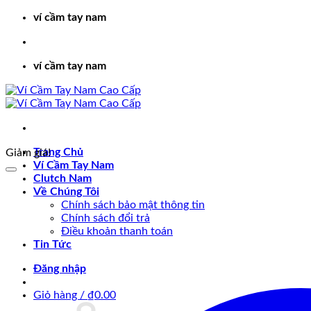
Bỏ
ví cầm tay nam
qua
nội
dung
ví cầm tay nam
Trang Chủ
Giảm giá!
Ví Cầm Tay Nam
Clutch Nam
Về Chúng Tôi
Chính sách bảo mật thông tin
Chính sách đổi trả
Điều khoản thanh toán
Tin Tức
Đăng nhập
Giỏ hàng /
₫
0.00