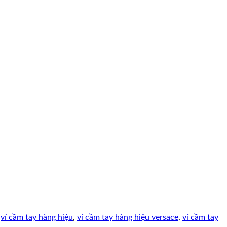
,
ví cầm tay hàng hiệu
,
ví cầm tay hàng hiệu versace
,
ví cầm tay