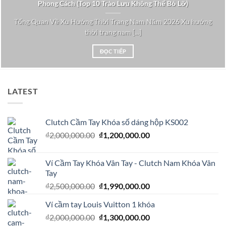
Phong Cách (Top 10 Trào Lưu Không Thể Bỏ Lỡ)
Tổng Quan Về Xu Hướng Thời Trang Nam Năm 2026 Xu hướng
thời trang nam [...]
ĐỌC TIẾP
LATEST
Clutch Cầm Tay Khóa số dáng hộp KS002
₫
2,000,000.00
₫
1,200,000.00
Ví Cầm Tay Khóa Vân Tay - Clutch Nam Khóa Vân
Tay
₫
2,500,000.00
₫
1,990,000.00
Ví cầm tay Louis Vuitton 1 khóa
₫
2,000,000.00
₫
1,300,000.00