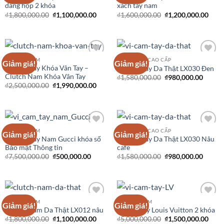
dáng hộp 2 khóa
xách tay nam
₫
1,800,000.00
₫
1,100,000.00
₫
1,600,000.00
₫
1,200,000.00
CLUTCH NAM
VÍ CẦM TAY CAO CẤP
Giảm giá!
Giảm giá!
Add to
Add to
Ví Cầm Tay Khóa Vân Tay –
Ví Cầm Tay Da Thật LX030 Đen
Wishlist
Wishlist
Clutch Nam Khóa Vân Tay
₫
1,580,000.00
₫
980,000.00
₫
2,500,000.00
₫
1,990,000.00
CLUTCH NAM
VÍ CẦM TAY CAO CẤP
Giảm giá!
Giảm giá!
Add to
Add to
Ví Cầm Tay Nam Gucci khóa số
Ví Cầm Tay Da Thật LX030 Nâu
Wishlist
Wishlist
Bảo mật Thông tin
cafe
₫
7,500,000.00
₫
500,000.00
₫
1,580,000.00
₫
980,000.00
CLUTCH NAM
CLUTCH NAM
Giảm giá!
Giảm giá!
Add to
Add to
Clutch Nam Da Thật LX012 nâu
Ví cầm tay Louis Vuitton 2 khóa
Wishlist
Wishlist
₫
1,800,000.00
₫
1,100,000.00
₫
5,000,000.00
₫
1,500,000.00