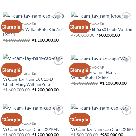
VÍ CẦM TAY CAO CẤP
VÍ CẦM TAY CAO CẤP
Giảm giá!
Giảm giá!
Add to
Add to
Ví Cầm Tay WiliamPolo Khoá số
Ví cầm tay khóa số Louis Vuitton
Wishlist
Wishlist
LX011
₫
750,000.00
₫
500,000.00
₫
1,600,000.00
₫
1,100,000.00
VÍ CẦM TAY CAO CẤP
Giảm giá!
Giảm giá!
Add to
Add to
Ví Cầm Tay Chính Hãng
Wishlist
Wishlist
VÍ CẦM TAY CAO CẤP
WilliamPolo LX060
Ví Cầm Tay Nam LX 010-Đ
₫
1,500,000.00
₫
1,100,000.00
Chính Hãng WilliamPolo
₫
1,600,000.00
₫
1,200,000.00
Giảm giá!
Giảm giá!
Add to
Add to
Wishlist
Wishlist
VÍ CẦM TAY CAO CẤP
CLUTCH NAM
Ví Cầm Tay Cao Cấp LX010-N
Ví Cầm Tay Nam Cao Cấp LX080
₫
1,600,000.00
₫
1,200,000.00
₫
1,500,000.00
₫
980,000.00