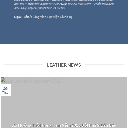
quá mà ai cũng khen đẹp và sang trọng, nên đã mua thêm 1 chiếc màu đen
nữa. shop phục vụ nhiệt tình và uy tín
Ngọc Tuấn
/
Giảng Viên Học Viện Chính Trị
LEATHER NEWS
06
Th1
Xu Hướng Thời Trang Nam Năm 2026 Đột Phá & Dẫn Đầu