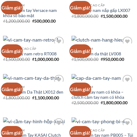
CLUTCH NAM
VÍ CẦM TAY CAO CẤP
Giảm giá!
Giảm giá!
Add to
Add to
Clutch cầm tay Versace nam
Ví cầm tay nam nắp gấp LX007
Wishlist
Wishlist
khóa số bảo mật
₫
1,800,000.00
₫
1,500,000.00
₫
1,200,000.00
₫
500,000.00
VÍ CẦM TAY CAO CẤP
CLUTCH NAM
Giảm giá!
Giảm giá!
Add to
Add to
Ví cầm tay nam retro RT008
Clutch nam da thật LV008
Wishlist
Wishlist
₫
1,500,000.00
₫
1,000,000.00
₫
1,500,000.00
₫
950,000.00
CLUTCH NAM
CLUTCH NAM
Giảm giá!
Giảm giá!
Add to
Add to
Cặp cầm tay nam có khóa –
Clutch Nam Da Thật LX012 đen
Wishlist
Wishlist
clutch cầm tay nam có khóa
₫
1,800,000.00
₫
1,100,000.00
₫
2,500,000.00
₫
1,800,000.00
CLUTCH NAM
VÍ CẦM TAY CAO CẤP
Giảm giá!
Giảm giá!
Add to
Add to
Ví nam Cầm Tay KASAI Clutch
Clutch cầm tay nam PB005 – Túi
Wishlist
Wishlist