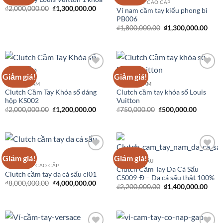
Wishlist
Wishlist
VÍ CẦM TAY CAO CẤP
₫
2,000,000.00
₫
1,300,000.00
Ví nam cầm tay kiểu phong bì
PB006
₫
1,800,000.00
₫
1,300,000.00
Giảm giá!
Giảm giá!
Add to
Add to
Wishlist
Wishlist
CLUTCH NAM
CLUTCH NAM
Clutch Cầm Tay Khóa số dáng
Clutch cầm tay khóa số Louis
hộp KS002
Vuitton
₫
2,000,000.00
₫
1,200,000.00
₫
750,000.00
₫
500,000.00
Giảm giá!
Giảm giá!
Add to
Add to
ĐỒ DA CÁ SẤU
Wishlist
Wishlist
VÍ CẦM TAY CAO CẤP
Clutch Cầm Tay Da Cá Sấu
Clutch cầm tay da cá sấu cl01
CS009-Đ – Da cá sấu thật 100%
₫
8,000,000.00
₫
4,000,000.00
₫
2,200,000.00
₫
1,400,000.00