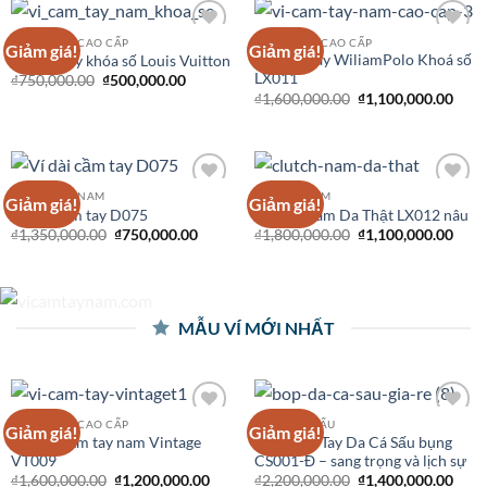
VÍ CẦM TAY CAO CẤP
VÍ CẦM TAY CAO CẤP
Giảm giá!
Giảm giá!
Add to
Add to
Ví Cầm Tay WiliamPolo Khoá số
Ví cầm tay khóa số Louis Vuitton
Wishlist
Wishlist
LX011
₫
750,000.00
₫
500,000.00
₫
1,600,000.00
₫
1,100,000.00
VÍ CẦM TAY NAM
CLUTCH NAM
Giảm giá!
Giảm giá!
Add to
Add to
Ví dài cầm tay D075
Clutch Nam Da Thật LX012 nâu
Wishlist
Wishlist
₫
1,350,000.00
₫
750,000.00
₫
1,800,000.00
₫
1,100,000.00
MẪU VÍ MỚI NHẤT
VÍ CẦM TAY CAO CẤP
ĐỒ DA CÁ SẤU
Giảm giá!
Giảm giá!
Add to
Add to
Clutch cầm tay nam Vintage
Bóp Cầm Tay Da Cá Sấu bụng
Wishlist
Wishlist
VT009
CS001-Đ – sang trọng và lịch sự
₫
1,600,000.00
₫
1,200,000.00
₫
2,200,000.00
₫
1,400,000.00