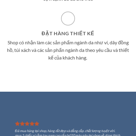
ĐẶT HÀNG THIẾT KẾ
Shop có nhận làm các sản phẩm ngành da như ví, dây đồng
hồ, túi xách và các sản phẩn ngành da theo yêu cầu và thiết
kế của khách hàng.
Đã mua hàng tại shop, hàng rất đẹp và đẳng cấp. chất lượng tuyệt vời.
mua 1 chiếc ví cầm tay nam cao cấp lx010 màu nâu tại shop về dùng thích