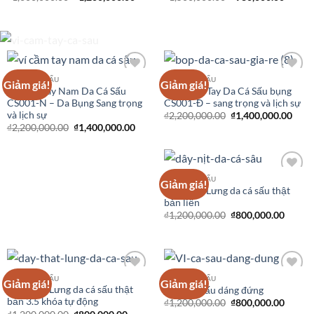
ĐỒ DA CÁ SẤU
ĐỒ DA CÁ SẤU
Giảm giá!
Giảm giá!
Add to
Add to
Ví Cầm Tay Nam Da Cá Sấu
Bóp Cầm Tay Da Cá Sấu bụng
Wishlist
Wishlist
CS001-N – Da Bụng Sang trọng
CS001-Đ – sang trọng và lịch sự
và lịch sự
₫
2,200,000.00
₫
1,400,000.00
₫
2,200,000.00
₫
1,400,000.00
ĐỒ DA CÁ SẤU
Giảm giá!
Add to
Dây Thắt Lưng da cá sấu thật
Wishlist
bản liền
₫
1,200,000.00
₫
800,000.00
ĐỒ DA CÁ SẤU
ĐỒ DA CÁ SẤU
Giảm giá!
Giảm giá!
Add to
Add to
Dây Thắt Lưng da cá sấu thật
Ví da cá sấu dáng đứng
Wishlist
Wishlist
bản 3.5 khóa tự động
₫
1,200,000.00
₫
800,000.00