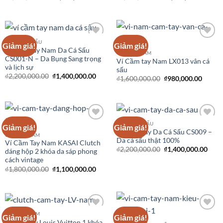
ĐỒ DA CÁ SẤU
Giảm giá!
Giảm giá!
Add to
Add to
Ví Cầm Tay Nam Da Cá Sấu
Wishlist
Wishlist
CLUTCH NAM
CS001-N – Da Bụng Sang trọng
Ví Cầm tay Nam LX013 vân cá
và lịch sự
sấu
₫
2,200,000.00
₫
1,400,000.00
₫
1,600,000.00
₫
980,000.00
ĐỒ DA CÁ SẤU
Giảm giá!
Giảm giá!
Add to
Add to
Ví Cầm Tay Da Cá Sấu CS009 –
Wishlist
Wishlist
CLUTCH NAM
Da cá sấu thật 100%
Ví Cầm Tay Nam KASAI Clutch
₫
2,200,000.00
₫
1,400,000.00
dáng hộp 2 khóa da sáp phong
cách vintage
₫
1,800,000.00
₫
1,100,000.00
CLUTCH NAM
Giảm giá!
Giảm giá!
Add to
Add to
Ví cầm tay Louis Vuitton 1 khóa