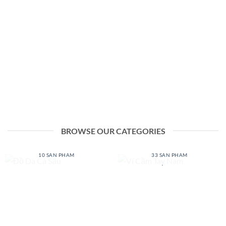
BROWSE OUR CATEGORIES
ĐỒ DA CÁ SẤU
VÍ CẦM TAY NAM
10 SẢN PHẨM
33 SẢN PHẨM