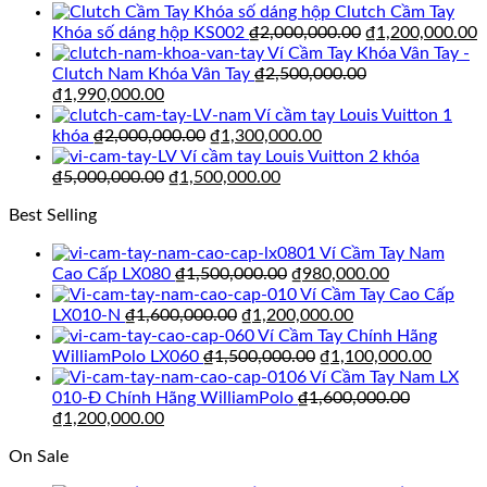
Clutch Cầm Tay
₫350,000.00.
là:
Giá
G
Khóa số dáng hộp KS002
₫
2,000,000.00
₫
1,200,000.00
₫189,000.00.
gốc
h
Ví Cầm Tay Khóa Vân Tay -
là:
t
Clutch Nam Khóa Vân Tay
₫
2,500,000.00
Giá
Giá
₫2,000,000.00.
l
₫
1,990,000.00
gốc
hiện
₫
Ví cầm tay Louis Vuitton 1
là:
tại
Giá
Giá
khóa
₫
2,000,000.00
₫
1,300,000.00
₫2,500,000.00.
là:
gốc
hiện
Ví cầm tay Louis Vuitton 2 khóa
₫1,990,000.00.
Giá
là:
Giá
tại
₫
5,000,000.00
₫
1,500,000.00
gốc
₫2,000,000.00.
hiện
là:
Best Selling
là:
tại
₫1,300,000.00.
₫5,000,000.00.
là:
Ví Cầm Tay Nam
₫1,500,000.00.
Giá
Giá
Cao Cấp LX080
₫
1,500,000.00
₫
980,000.00
gốc
hiện
Ví Cầm Tay Cao Cấp
Giá
là:
Giá
tại
LX010-N
₫
1,600,000.00
₫
1,200,000.00
gốc
₫1,500,000.00.
hiện
là:
Ví Cầm Tay Chính Hãng
là:
Giá
tại
₫980,000.00
Giá
WilliamPolo LX060
₫
1,500,000.00
₫
1,100,000.00
₫1,600,000.00.
gốc
là:
hiện
Ví Cầm Tay Nam LX
là:
₫1,200,000.00.
tại
010-Đ Chính Hãng WilliamPolo
₫
1,600,000.00
Giá
Giá
₫1,500,000.00.
là:
₫
1,200,000.00
gốc
hiện
₫1,100
On Sale
là:
tại
₫1,600,000.00.
là: