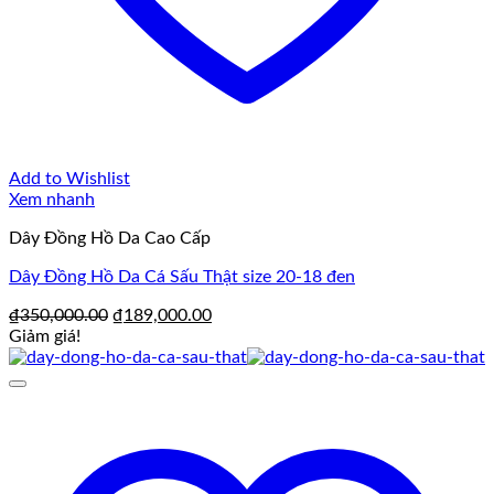
Add to Wishlist
Xem nhanh
Dây Đồng Hồ Da Cao Cấp
Dây Đồng Hồ Da Cá Sấu Thật size 20-18 đen
Giá
Giá
₫
350,000.00
₫
189,000.00
gốc
hiện
Giảm giá!
là:
tại
₫350,000.00.
là:
₫189,000.00.