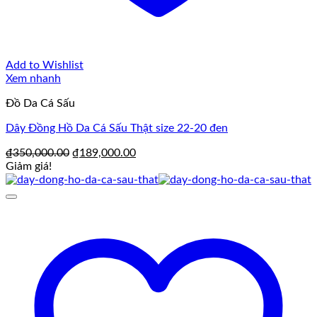
Add to Wishlist
Xem nhanh
Đồ Da Cá Sấu
Dây Đồng Hồ Da Cá Sấu Thật size 22-20 đen
Giá
Giá
₫
350,000.00
₫
189,000.00
gốc
hiện
Giảm giá!
là:
tại
₫350,000.00.
là:
₫189,000.00.