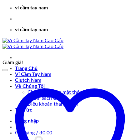
Bỏ
ví cầm tay nam
qua
nội
dung
ví cầm tay nam
Giảm giá!
Trang Chủ
Ví Cầm Tay Nam
Clutch Nam
Về Chúng Tôi
Chính sách bảo mật thông tin
Chính sách đổi trả
Điều khoản thanh toán
Tin Tức
Đăng nhập
Giỏ hàng /
₫
0.00