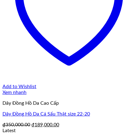
Add to Wishlist
Xem nhanh
Dây Đồng Hồ Da Cao Cấp
Dây Đồng Hồ Da Cá Sấu Thật size 22-20
Giá
Giá
₫
350,000.00
₫
189,000.00
gốc
hiện
Latest
là:
tại