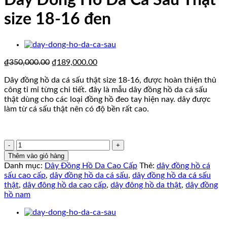
Dây Đồng Hồ Da Cá Sấu Thật
size 18-16 đen
Giá
Giá
₫
350,000.00
₫
189,000.00
gốc
hiện
Dây đồng hồ da cá sấu thật size 18-16, được hoàn thiện thủ
là:
tại
công tỉ mỉ từng chi tiết. đây là mẫu dây đồng hồ da cá sấu
₫350,000.00.
là:
thật dùng cho các loại đồng hồ đeo tay hiện nay. dây được
₫189,000.00.
làm từ cá sấu thật nên có độ bền rất cao.
Dây
Đồng
Thêm vào giỏ hàng
Hồ
Danh mục:
Dây Đồng Hồ Da Cao Cấp
Thẻ:
dây đồng hồ cá
Da
sấu cao cấp
,
dây đồng hồ da cá sấu
,
dây đồng hồ da cá sấu
Cá
thật
,
dây đông hồ da cao cấp
,
dây đông hồ da thật
,
dây đồng
Sấu
hồ nam
Thật
size
18-