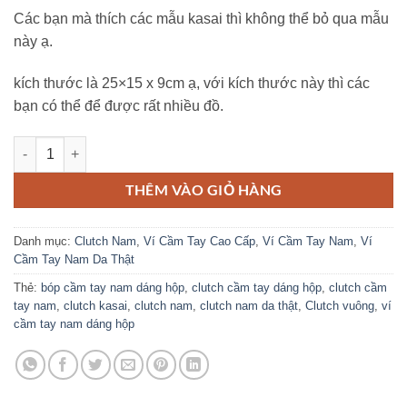
Các bạn mà thích các mẫu kasai thì không thể bỏ qua mẫu
này ạ.
kích thước là 25×15 x 9cm ạ, với kích thước này thì các
bạn có thể để được rất nhiều đồ.
Ví Cầm Tay Nam KASAI Clutch dáng hộp 2 khóa da sáp phong cách vi
THÊM VÀO GIỎ HÀNG
Danh mục:
Clutch Nam
,
Ví Cầm Tay Cao Cấp
,
Ví Cầm Tay Nam
,
Ví
Cầm Tay Nam Da Thật
Thẻ:
bóp cầm tay nam dáng hộp
,
clutch cầm tay dáng hộp
,
clutch cầm
tay nam
,
clutch kasai
,
clutch nam
,
clutch nam da thật
,
Clutch vuông
,
ví
cầm tay nam dáng hộp