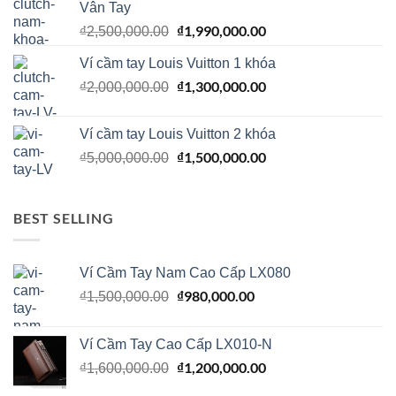
Vân Tay
₫1,200,000.00.
Giá
₫
1,990,000.00
Giá
₫
2,500,000.00
gốc
hiện
Ví cầm tay Louis Vuitton 1 khóa
là:
tại
₫2,500,000.00.
Giá
₫
1,300,000.00
là:
Giá
₫
2,000,000.00
gốc
₫1,990,000.00.
hiện
là:
tại
Ví cầm tay Louis Vuitton 2 khóa
₫2,000,000.00.
là:
Giá
₫
1,500,000.00
Giá
₫
5,000,000.00
₫1,300,000.00.
gốc
hiện
là:
tại
₫5,000,000.00.
là:
BEST SELLING
₫1,500,000.00.
Ví Cầm Tay Nam Cao Cấp LX080
Giá
₫
980,000.00
Giá
₫
1,500,000.00
gốc
hiện
là:
tại
Ví Cầm Tay Cao Cấp LX010-N
₫1,500,000.00.
là:
Giá
₫
1,200,000.00
Giá
₫
1,600,000.00
₫980,000.00.
gốc
hiện