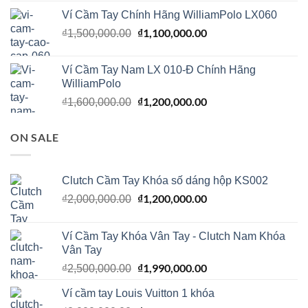
là:
tại
Ví Cầm Tay Chính Hãng WilliamPolo LX060
₫1,600,000.00.
là:
Giá
₫
1,100,000.00
Giá
₫
1,500,000.00
₫1,200,000.00.
gốc
hiện
là:
tại
Ví Cầm Tay Nam LX 010-Đ Chính Hãng
₫1,500,000.00.
là:
WilliamPolo
₫1,100,000.00.
Giá
₫
1,200,000.00
Giá
₫
1,600,000.00
gốc
hiện
là:
tại
ON SALE
₫1,600,000.00.
là:
₫1,200,000.00.
Clutch Cầm Tay Khóa số dáng hộp KS002
Giá
₫
1,200,000.00
Giá
₫
2,000,000.00
gốc
hiện
là:
tại
Ví Cầm Tay Khóa Vân Tay - Clutch Nam Khóa
₫2,000,000.00.
là:
Vân Tay
₫1,200,000.00.
Giá
₫
1,990,000.00
Giá
₫
2,500,000.00
gốc
hiện
Ví cầm tay Louis Vuitton 1 khóa
là:
tại