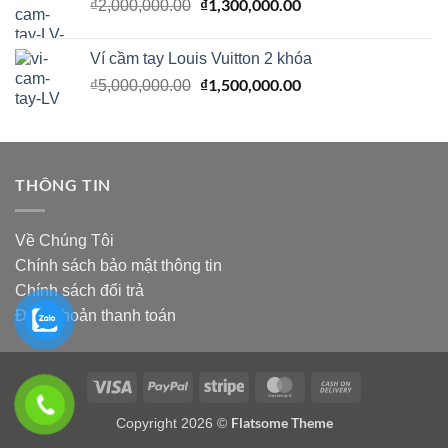
₫2,500,000.00.
Giá
₫
1,300,000.00
là:
Giá
₫
2,000,000.00
gốc
₫1,990,000.00.
hiện
là:
tại
Ví cầm tay Louis Vuitton 2 khóa
₫2,000,000.00.
là:
Giá
₫
1,500,000.00
Giá
₫
5,000,000.00
₫1,300,000.00.
gốc
hiện
là:
tại
₫5,000,000.00.
là:
₫1,500,000.00.
THÔNG TIN
Về Chúng Tôi
Chính sách bảo mật thông tin
Chính sách đổi trả
Điều khoản thanh toán
Visa
PayPal
Stripe
MasterCard
Cash
On
Flatsome Theme
Copyright 2026 ©
Delivery