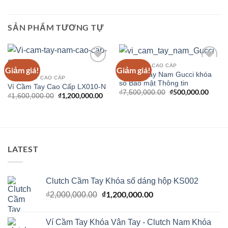
SẢN PHẨM TƯƠNG TỰ
VÍ CẦM TAY CAO CẤP
Giảm giá!
Giảm giá!
Add to
Add to
Ví Cầm Tay Nam Gucci khóa
Wishlist
Wishlist
VÍ CẦM TAY CAO CẤP
số Bảo mật Thông tin
Ví Cầm Tay Cao Cấp LX010-N
Giá
₫
500,000.00
Giá
₫
7,500,000.00
Giá
₫
1,200,000.00
Giá
₫
1,600,000.00
gốc
hiện
gốc
hiện
là:
tại
là:
tại
₫7,500,000.00.
là:
₫1,600,000.00.
là:
₫500,
₫1,200,000.00.
LATEST
Clutch Cầm Tay Khóa số dáng hộp KS002
Giá
₫
1,200,000.00
Giá
₫
2,000,000.00
gốc
hiện
là:
tại
Ví Cầm Tay Khóa Vân Tay - Clutch Nam Khóa
₫2,000,000.00.
là: