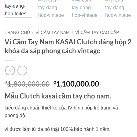
TRANG CHỦ
/
VÍ CẦM TAY NAM
/
VÍ CẦM TAY CAO CẤP
Ví Cầm Tay Nam KASAI Clutch dáng hộp 2
khóa da sáp phong cách vintage
Giá
Giá
1,100,000.00
₫
₫
1,800,000.00
gốc
hiện
Mẫu Clutch kasai cầm tay cho nam.
là:
tại
₫1,800,000.00.
là:
kiểu dáng chuẩn thiết kế của lV hình hộp trẻ trung và
₫1,100,000.
phong độ.
ví được làm từ da bò thật 100% bảo hành 1 năm.