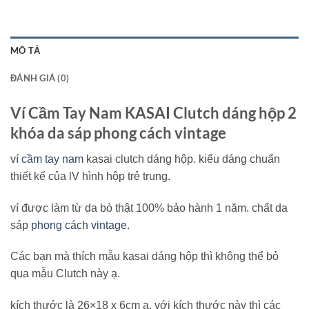
MÔ TẢ
ĐÁNH GIÁ (0)
Ví Cầm Tay Nam KASAI Clutch dáng hộp 2
khóa da sáp phong cách vintage
ví cầm tay nam
kasai clutch dáng hộp. kiểu dáng chuẩn
thiết kế của lV hình hộp trẻ trung.
ví được làm từ da bò thật 100% bảo hành 1 năm. chất da
sáp
phong cách vintage
.
Các bạn mà thích mẫu kasai dáng hộp thì không thể bỏ
qua mẫu Clutch này ạ.
kích thước là 26×18 x 6cm ạ, với kích thước này thì các