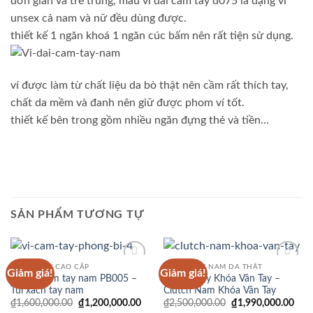
đơn giản và trẻ trung, mẫu ví dài cầm tay d075 là dạng ví
unsex cả nam và nữ đều dùng được.
thiết kế 1 ngăn khoá 1 ngăn cúc bấm nên rất tiện sử dụng.
ví được làm từ chất liệu da bò thật nên cầm rất thích tay,
chất da mềm và đanh nên giữ được phom ví tốt.
thiết kế bên trong gồm nhiều ngăn đựng thẻ và tiền…
SẢN PHẨM TƯƠNG TỰ
VÍ CẦM TAY CAO CẤP
VÍ CẦM TAY NAM DA THẬT
Giảm giá!
Giảm giá!
Add to
Add to
Clutch cầm tay nam PB005 –
Ví Cầm Tay Khóa Vân Tay –
Wishlist
Wishlist
Túi xách tay nam
Clutch Nam Khóa Vân Tay
Giá
Giá
Giá
Giá
₫
1,600,000.00
₫
1,200,000.00
₫
2,500,000.00
₫
1,990,000.00
gốc
hiện
gốc
hiện