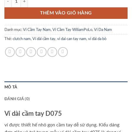
là:
tại
₫1,350,000.00.
là:
THÊM VÀO GIỎ HÀNG
₫750,000.0
Danh mục:
Ví Cầm Tay Nam
,
Ví Cầm Tay WiliamPoLo
,
Ví Da Nam
Thẻ:
clutch nam
,
Ví dài cầm tay
,
vi dai can tay nam
,
ví dài da bò
MÔ TẢ
ĐÁNH GIÁ (0)
Ví dài cầm tay D075
ví được thiết hế nhỏ gọn cầm tay dễ sử dụng. Kiểu dáng