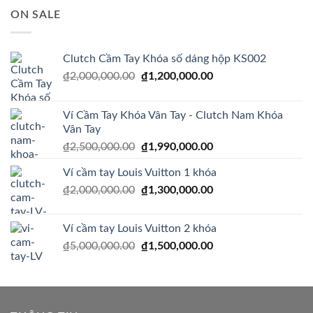
là:
tại
ON SALE
₫1,600,000.00.
là:
₫1,200,000.00.
Clutch Cầm Tay Khóa số dáng hộp KS002
Giá
Giá
₫
2,000,000.00
₫
1,200,000.00
gốc
hiện
là:
tại
Ví Cầm Tay Khóa Vân Tay - Clutch Nam Khóa
₫2,000,000.00.
là:
Vân Tay
₫1,200,000.00.
Giá
Giá
₫
2,500,000.00
₫
1,990,000.00
gốc
hiện
Ví cầm tay Louis Vuitton 1 khóa
là:
tại
Giá
Giá
₫
2,000,000.00
₫2,500,000.00.
₫
1,300,000.00
là:
gốc
hiện
₫1,990,000.00.
là:
tại
Ví cầm tay Louis Vuitton 2 khóa
₫2,000,000.00.
là:
Giá
Giá
₫
5,000,000.00
₫
1,500,000.00
₫1,300,000.00.
gốc
hiện
là:
tại
₫5,000,000.00.
là:
₫1,500,000.00.