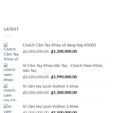
là:
tại
là:
tại
₫1,600,000.00.
là:
₫2,500,000.00.
là:
₫1,200,000.00.
₫1,9
LATEST
Clutch Cầm Tay Khóa số dáng hộp KS002
Giá
Giá
₫
2,000,000.00
₫
1,200,000.00
gốc
hiện
là:
tại
Ví Cầm Tay Khóa Vân Tay - Clutch Nam Khóa
₫2,000,000.00.
là:
Vân Tay
₫1,200,000.00.
Giá
Giá
₫
2,500,000.00
₫
1,990,000.00
gốc
hiện
Ví cầm tay Louis Vuitton 1 khóa
là:
tại
Giá
Giá
₫
2,000,000.00
₫2,500,000.00.
₫
1,300,000.00
là:
gốc
hiện
₫1,990,000.00.
là:
tại
Ví cầm tay Louis Vuitton 2 khóa
₫2,000,000.00.
là:
Giá
Giá
₫
5,000,000.00
₫
1,500,000.00