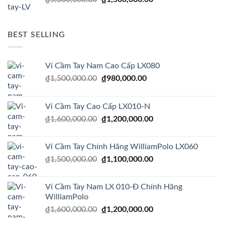
₫1,300,000.00.
gốc
hiện
là:
tại
₫5,000,000.00.
là:
BEST SELLING
₫1,500,000.00.
Ví Cầm Tay Nam Cao Cấp LX080
Giá
Giá
₫
1,500,000.00
₫
980,000.00
gốc
hiện
là:
tại
Ví Cầm Tay Cao Cấp LX010-N
₫1,500,000.00.
là:
Giá
Giá
₫
1,600,000.00
₫
1,200,000.00
₫980,000.00.
gốc
hiện
là:
tại
Ví Cầm Tay Chính Hãng WilliamPolo LX060
₫1,600,000.00.
là:
Giá
Giá
₫
1,500,000.00
₫
1,100,000.00
₫1,200,000.00.
gốc
hiện
là:
tại
Ví Cầm Tay Nam LX 010-Đ Chính Hãng
₫1,500,000.00.
là:
WilliamPolo
₫1,100,000.00.
Giá
Giá
₫
1,600,000.00
₫
1,200,000.00
gốc
hiện