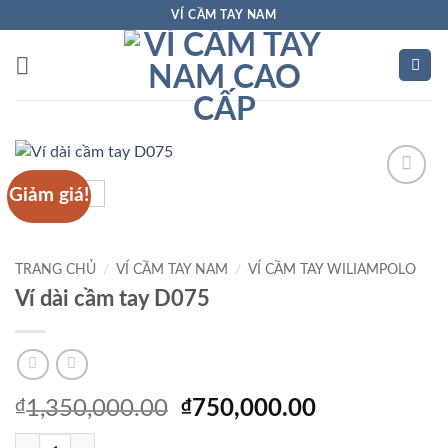
Bỏ
VÍ CẦM TAY NAM
qua
nội
dung
Giảm giá!
Add to
Wishlist
TRANG CHỦ
/
VÍ CẦM TAY NAM
/
VÍ CẦM TAY WILIAMPOLO
Ví dài cầm tay D075
Giá
Giá
₫
1,350,000.00
₫
750,000.00
gốc
hiện
Ví dài cầm tay D075 số lượng