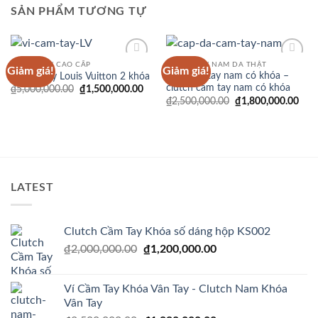
SẢN PHẨM TƯƠNG TỰ
VÍ CẦM TAY CAO CẤP
VÍ CẦM TAY NAM DA THẬT
Giảm giá!
Giảm giá!
Add to
Add to
Cặp cầm tay nam có khóa –
Ví cầm tay Louis Vuitton 2 khóa
Wishlist
Wishlist
clutch cầm tay nam có khóa
Giá
Giá
₫
5,000,000.00
₫
1,500,000.00
gốc
hiện
Giá
Giá
₫
2,500,000.00
₫
1,800,000.00
là:
tại
gốc
hiện
₫5,000,000.00.
là:
là:
tại
₫1,500,000.00.
₫2,500,000.00.
là:
₫1,8
LATEST
Clutch Cầm Tay Khóa số dáng hộp KS002
Giá
Giá
₫
2,000,000.00
₫
1,200,000.00
gốc
hiện
là:
tại
Ví Cầm Tay Khóa Vân Tay - Clutch Nam Khóa
₫2,000,000.00.
là:
Vân Tay
₫1,200,000.00.