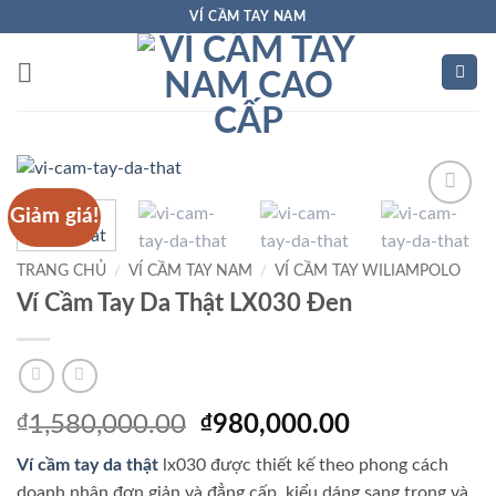
Bỏ
VÍ CẦM TAY NAM
qua
nội
dung
Giảm giá!
Add to
Wishlist
TRANG CHỦ
/
VÍ CẦM TAY NAM
/
VÍ CẦM TAY WILIAMPOLO
Ví Cầm Tay Da Thật LX030 Đen
Giá
Giá
₫
1,580,000.00
₫
980,000.00
gốc
hiện
Ví cầm tay da thật
lx030 được thiết kế theo phong cách
là:
tại
doanh nhân đơn giản và đẳng cấp. kiểu dáng sang trọng và