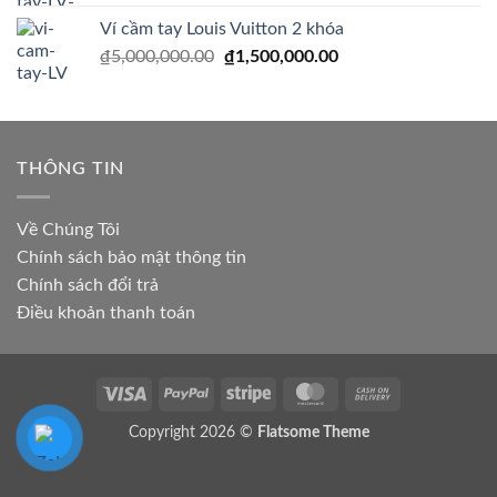
là:
tại
Ví cầm tay Louis Vuitton 2 khóa
₫2,000,000.00.
là:
Giá
Giá
₫
5,000,000.00
₫
1,500,000.00
₫1,300,000.00.
gốc
hiện
là:
tại
₫5,000,000.00.
là:
₫1,500,000.00.
THÔNG TIN
Về Chúng Tôi
Chính sách bảo mật thông tin
Chính sách đổi trả
Điều khoản thanh toán
Visa
PayPal
Stripe
MasterCard
Cash
On
Copyright 2026 ©
Flatsome Theme
Delivery