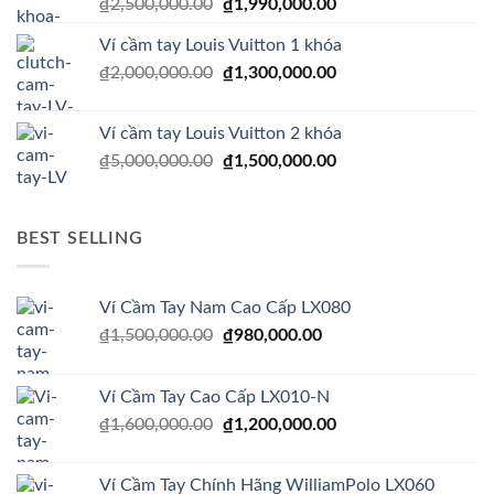
Giá
Giá
₫
2,500,000.00
₫
1,990,000.00
gốc
hiện
Ví cầm tay Louis Vuitton 1 khóa
là:
tại
Giá
Giá
₫
2,000,000.00
₫2,500,000.00.
₫
1,300,000.00
là:
gốc
hiện
₫1,990,000.00.
là:
tại
Ví cầm tay Louis Vuitton 2 khóa
₫2,000,000.00.
là:
Giá
Giá
₫
5,000,000.00
₫
1,500,000.00
₫1,300,000.00.
gốc
hiện
là:
tại
₫5,000,000.00.
là:
BEST SELLING
₫1,500,000.00.
Ví Cầm Tay Nam Cao Cấp LX080
Giá
Giá
₫
1,500,000.00
₫
980,000.00
gốc
hiện
là:
tại
Ví Cầm Tay Cao Cấp LX010-N
₫1,500,000.00.
là:
Giá
Giá
₫
1,600,000.00
₫
1,200,000.00
₫980,000.00.
gốc
hiện
là:
tại
Ví Cầm Tay Chính Hãng WilliamPolo LX060
₫1,600,000.00.
là: