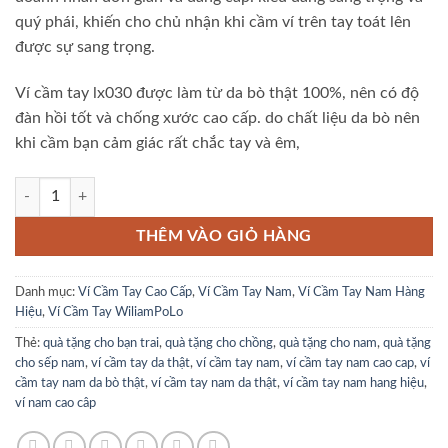
₫1,580,000.00.
là:
quý phái, khiến cho chủ nhận khi cầm ví trên tay toát lên
₫980,000.0
được sự sang trọng.
Ví cầm tay lx030 được làm từ da bò thật 100%, nên có độ
đàn hồi tốt và chống xước cao cấp. do chất liệu da bò nên
khi cầm bạn cảm giác rất chắc tay và êm,
Ví Cầm Tay Da Thật LX030 Đen số lượng
THÊM VÀO GIỎ HÀNG
Danh mục:
Ví Cầm Tay Cao Cấp
,
Ví Cầm Tay Nam
,
Ví Cầm Tay Nam Hàng
Hiệu
,
Ví Cầm Tay WiliamPoLo
Thẻ:
quà tặng cho bạn trai
,
quà tặng cho chồng
,
quà tặng cho nam
,
quà tặng
cho sếp nam
,
ví cầm tay da thật
,
ví cầm tay nam
,
ví cầm tay nam cao cap
,
ví
cầm tay nam da bò thật
,
ví cầm tay nam da thật
,
ví cầm tay nam hang hiệu
,
ví nam cao câp