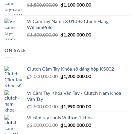
Giá
Giá
₫
1,500,000.00
₫
1,100,000.00
₫1,200,000.00.
gốc
hiện
là:
tại
Ví Cầm Tay Nam LX 010-Đ Chính Hãng
₫1,500,000.00.
là:
WilliamPolo
₫1,100,000.00.
Giá
Giá
₫
1,600,000.00
₫
1,200,000.00
gốc
hiện
là:
tại
ON SALE
₫1,600,000.00.
là:
₫1,200,000.00.
Clutch Cầm Tay Khóa số dáng hộp KS002
Giá
Giá
₫
2,000,000.00
₫
1,200,000.00
gốc
hiện
là:
tại
Ví Cầm Tay Khóa Vân Tay - Clutch Nam Khóa
₫2,000,000.00.
là:
Vân Tay
₫1,200,000.00.
Giá
Giá
₫
2,500,000.00
₫
1,990,000.00
gốc
hiện
Ví cầm tay Louis Vuitton 1 khóa
là:
tại
Giá
Giá
₫
2,000,000.00
₫2,500,000.00.
₫
1,300,000.00
là:
gốc
hiện
₫1,990,000.00.