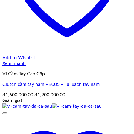
Add to Wishlist
Xem nhanh
Ví Cầm Tay Cao Cấp
Clutch cầm tay nam PB005 – Túi xách tay nam
Giá
Giá
₫
1,600,000.00
₫
1,200,000.00
gốc
hiện
Giảm giá!
là:
tại
₫1,600,000.00.
là:
₫1,200,000.00.