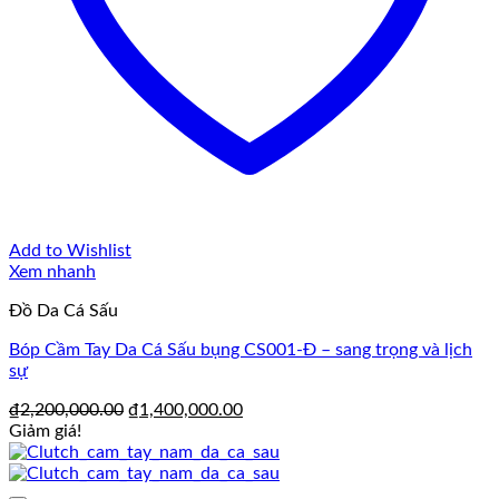
Add to Wishlist
Xem nhanh
Đồ Da Cá Sấu
Bóp Cầm Tay Da Cá Sấu bụng CS001-Đ – sang trọng và lịch
sự
Giá
Giá
₫
2,200,000.00
₫
1,400,000.00
gốc
hiện
Giảm giá!
là:
tại
₫2,200,000.00.
là:
₫1,400,000.00.