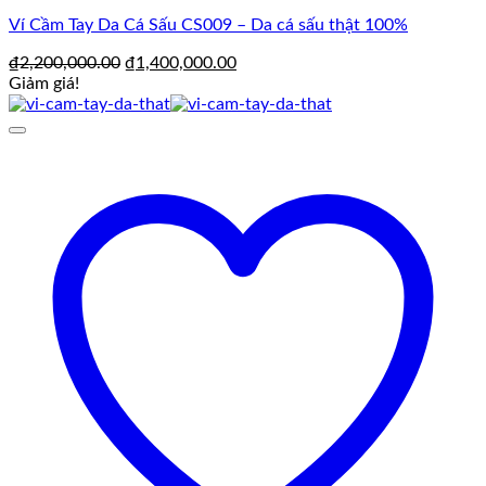
Ví Cầm Tay Da Cá Sấu CS009 – Da cá sấu thật 100%
Giá
Giá
₫
2,200,000.00
₫
1,400,000.00
gốc
hiện
Giảm giá!
là:
tại
₫2,200,000.00.
là:
₫1,400,000.00.