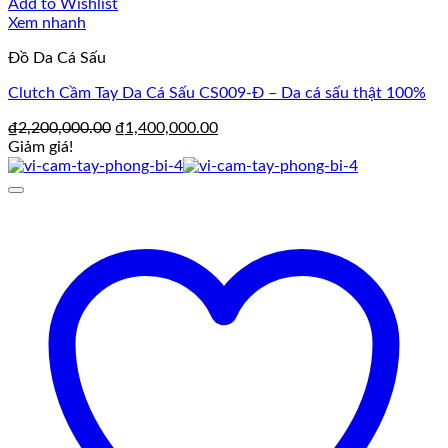
Add to Wishlist
Xem nhanh
Đồ Da Cá Sấu
Clutch Cầm Tay Da Cá Sấu CS009-Đ – Da cá sấu thật 100%
Giá
Giá
₫
2,200,000.00
₫
1,400,000.00
gốc
hiện
Giảm giá!
là:
tại
₫2,200,000.00.
là:
₫1,400,000.00.