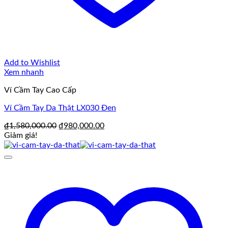
Add to Wishlist
Xem nhanh
Ví Cầm Tay Cao Cấp
Ví Cầm Tay Da Thật LX030 Đen
Giá
Giá
₫
1,580,000.00
₫
980,000.00
gốc
hiện
Giảm giá!
là:
tại
₫1,580,000.00.
là:
₫980,000.00.