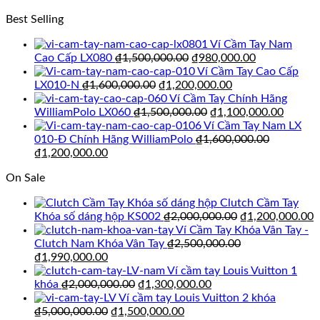
gốc
₫2,000,000.00.
hiện
là:
Best Selling
là:
tại
₫1,300,000.00.
₫5,000,000.00.
là:
Ví Cầm Tay Nam
₫1,500,000.00.
Giá
Giá
Cao Cấp LX080
₫
1,500,000.00
₫
980,000.00
gốc
hiện
Ví Cầm Tay Cao Cấp
Giá
là:
Giá
tại
LX010-N
₫
1,600,000.00
₫
1,200,000.00
gốc
₫1,500,000.00.
hiện
là:
Ví Cầm Tay Chính Hãng
là:
Giá
tại
₫980,000.00
Giá
WilliamPolo LX060
₫
1,500,000.00
₫
1,100,000.00
₫1,600,000.00.
gốc
là:
hiện
Ví Cầm Tay Nam LX
là:
₫1,200,000.00.
tại
010-Đ Chính Hãng WilliamPolo
₫
1,600,000.00
Giá
Giá
₫1,500,000.00.
là:
₫
1,200,000.00
gốc
hiện
₫1,100
On Sale
là:
tại
₫1,600,000.00.
là:
Clutch Cầm Tay
₫1,200,000.00.
Giá
G
Khóa số dáng hộp KS002
₫
2,000,000.00
₫
1,200,000.00
gốc
h
Ví Cầm Tay Khóa Vân Tay -
là:
t
Clutch Nam Khóa Vân Tay
₫
2,500,000.00
Giá
Giá
₫2,000,000.00.
l
₫
1,990,000.00
gốc
hiện
₫
Ví cầm tay Louis Vuitton 1
là:
tại
Giá
Giá
khóa
₫
2,000,000.00
₫
1,300,000.00
₫2,500,000.00.
là:
gốc
hiện
Ví cầm tay Louis Vuitton 2 khóa
₫1,990,000.00.
Giá
là:
Giá
tại
₫
5,000,000.00
₫
1,500,000.00