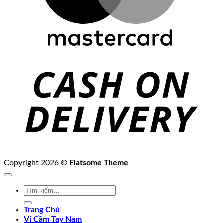
C
D
Copyright 2026 ©
Flatsome Theme
Tìm
kiếm:
Trang Chủ
Ví Cầm Tay Nam