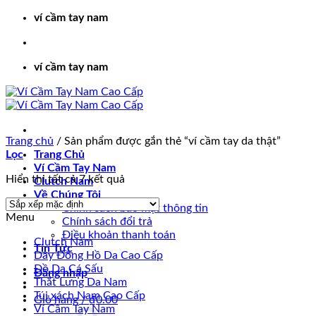
Bỏ
ví cầm tay nam
qua
nội
dung
ví cầm tay nam
Trang chủ
/
Sản phẩm được gắn thẻ “ví cầm tay da thật”
Lọc
Trang Chủ
Ví Cầm Tay Nam
Hiển thị tất cả 7 kết quả
Clutch Nam
Về Chúng Tôi
Chính sách bảo mật thông tin
Menu
Chính sách đổi trả
Điều khoản thanh toán
Clutch Nam
Tin Tức
Dây Đồng Hồ Da Cao Cấp
Đồ Da Cá Sấu
Đăng nhập
Thắt Lưng Da Nam
Túi xách Nam Cao Cấp
Giỏ hàng /
₫
0.00
Ví Cầm Tay Nam