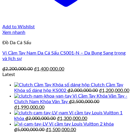
Add to Wishlist
Xem nhanh
Đồ Da Cá Sấu
Ví Cầm Tay Nam Da Cá Sấu CS001-N – Da Bụng Sang trọng
và lịch sự
Giá
Giá
₫
2,200,000.00
₫
1,400,000.00
gốc
hiện
Latest
là:
tại
Clutch Cầm Tay
₫2,200,000.00.
là:
Giá
G
Khóa số dáng hộp KS002
₫
2,000,000.00
₫
1,200,000.00
₫1,400,000.00.
gốc
h
Ví Cầm Tay Khóa Vân Tay -
là:
t
Clutch Nam Khóa Vân Tay
₫
2,500,000.00
Giá
Giá
₫2,000,000.00.
l
₫
1,990,000.00
gốc
hiện
₫
Ví cầm tay Louis Vuitton 1
là:
tại
Giá
Giá
khóa
₫
2,000,000.00
₫
1,300,000.00
₫2,500,000.00.
là:
gốc
hiện
Ví cầm tay Louis Vuitton 2 khóa
₫1,990,000.00.
Giá
là:
Giá
tại
₫
5,000,000.00
₫
1,500,000.00