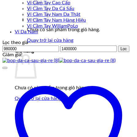
Ví Cầm Tay Cao Cấp
Ví Cầm Tay Da Cá Sấu
Ví Cầm Tay Nam Da Thật
Ví Cầm Tay Nam Hàng Hiệu
Ví Cầm Tay WiliamPoLo
Chưa có sản phẩm trong giỏ hàng.
Ví Da Nam
Quay trở lại cửa hàng
Lọc theo giá
Giá
Giá
Lọc
Giỏ hàng
tối
tối
Giảm giá!
thiểu
đa
Chưa có sản phẩm trong giỏ hàng.
Quay trở lại cửa hàng