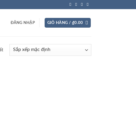
ĐĂNG NHẬP
GIỎ HÀNG /
₫
0.00
ất