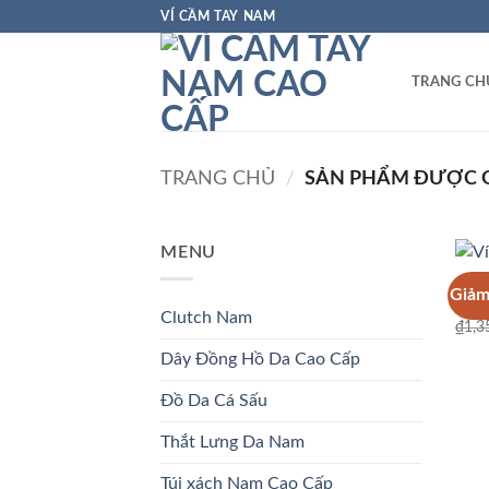
Bỏ
VÍ CẦM TAY NAM
qua
nội
TRANG CH
dung
TRANG CHỦ
/
SẢN PHẨM ĐƯỢC GẮ
MENU
VÍ C
Giảm
Ví d
Clutch Nam
₫
1,3
Dây Đồng Hồ Da Cao Cấp
Đồ Da Cá Sấu
Thắt Lưng Da Nam
Túi xách Nam Cao Cấp