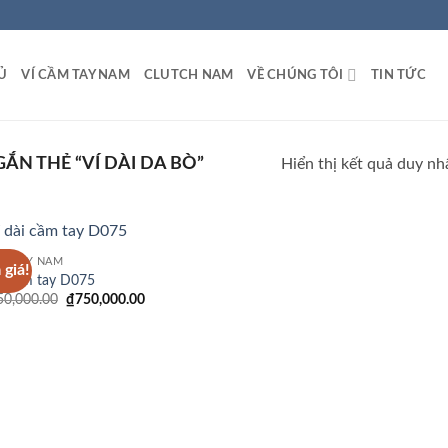
Ủ
VÍ CẦM TAY NAM
CLUTCH NAM
VỀ CHÚNG TÔI
TIN TỨC
N THẺ “VÍ DÀI DA BÒ”
Hiển thị kết quả duy nh
ẦM TAY NAM
 giá!
Add to
ài cầm tay D075
Wishlist
Giá
Giá
50,000.00
₫
750,000.00
gốc
hiện
là:
tại
₫1,350,000.00.
là:
₫750,000.00.