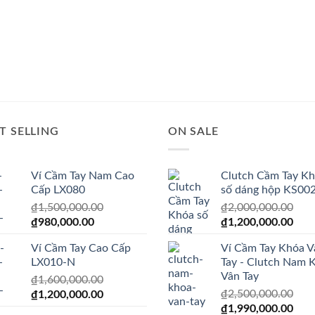
T SELLING
ON SALE
Ví Cầm Tay Nam Cao
Clutch Cầm Tay K
Cấp LX080
số dáng hộp KS00
₫
1,500,000.00
₫
2,000,000.00
Giá
Giá
Giá
Giá
₫
980,000.00
₫
1,200,000.00
gốc
hiện
gốc
hiện
Ví Cầm Tay Cao Cấp
Ví Cầm Tay Khóa V
là:
tại
là:
tại
LX010-N
Tay - Clutch Nam 
₫1,500,000.00.
là:
₫2,000,000.00.
là:
Vân Tay
₫
1,600,000.00
₫980,000.00.
₫1,2
Giá
Giá
₫
2,500,000.00
₫
1,200,000.00
Giá
Giá
gốc
hiện
₫
1,990,000.00