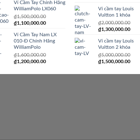
Ví Cầm Tay Chính Hãng
gốc
hiện
là:
tại
WilliamPolo LX060
Ví cầm tay Louis
là:
tại
₫1,600,000.00.
là:
Vuitton 1 khóa
₫
1,500,000.00
₫2,500,000.00.
là:
₫1,200,000.00.
Giá
Giá
₫
2,000,000.00
₫
1,100,000.00
₫1,9
Giá
Giá
gốc
hiện
₫
1,300,000.00
Ví Cầm Tay Nam LX
gốc
hiện
là:
tại
010-Đ Chính Hãng
Ví cầm tay Louis
là:
tại
₫1,500,000.00.
là:
WilliamPolo
Vuitton 2 khóa
₫2,000,000.00.
là:
₫1,100,000.00.
₫
1,600,000.00
₫
5,000,000.00
₫1,3
Giá
Giá
Giá
Giá
₫
1,200,000.00
₫
1,500,000.00
gốc
hiện
gốc
hiện
là:
tại
là:
tại
₫1,600,000.00.
là:
₫5,000,000.00.
là:
₫1,200,000.00.
₫1,5