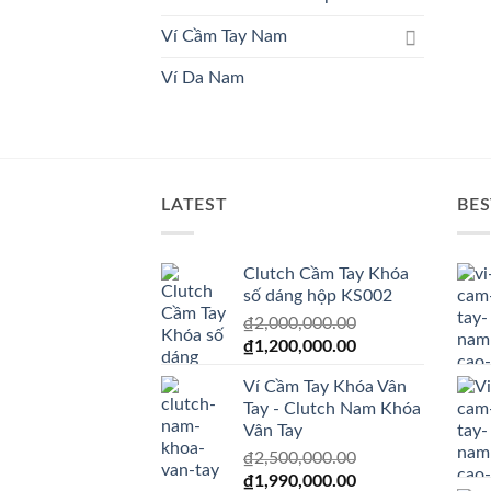
Ví Cầm Tay Nam
Ví Da Nam
LATEST
BES
Clutch Cầm Tay Khóa
số dáng hộp KS002
₫
2,000,000.00
Giá
Giá
₫
1,200,000.00
gốc
hiện
Ví Cầm Tay Khóa Vân
là:
tại
Tay - Clutch Nam Khóa
₫2,000,000.00.
là:
Vân Tay
₫1,200,000.00.
₫
2,500,000.00
Giá
Giá
₫
1,990,000.00