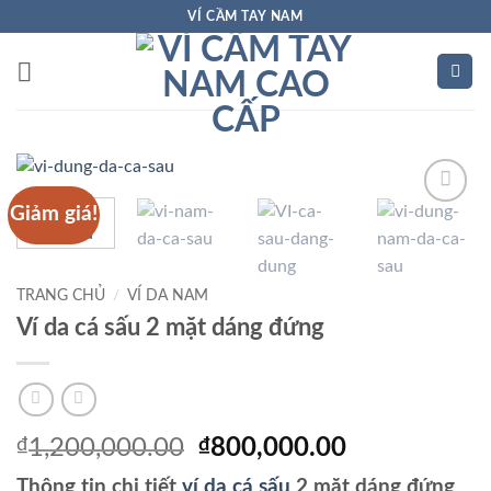
Bỏ
VÍ CẦM TAY NAM
qua
nội
dung
Giảm giá!
Add to
Wishlist
TRANG CHỦ
/
VÍ DA NAM
Ví da cá sấu 2 mặt dáng đứng
Giá
Giá
₫
1,200,000.00
₫
800,000.00
gốc
hiện
Thông tin chi tiết
ví da cá sấu
2 mặt dáng đứng