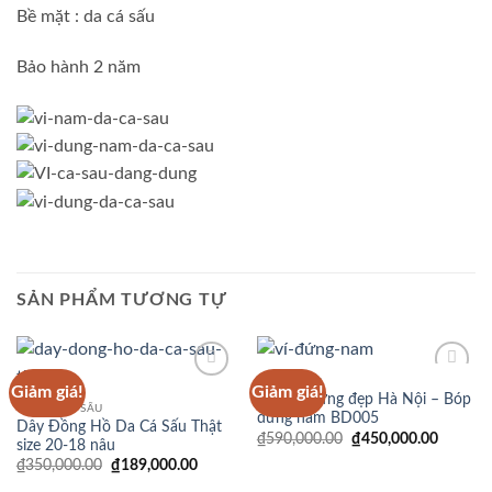
Bề mặt : da cá sấu
Bảo hành 2 năm
SẢN PHẨM TƯƠNG TỰ
VÍ DA NAM
Giảm giá!
Giảm giá!
Add to
Add to
Ví nam đứng đẹp Hà Nội – Bóp
Wishlist
Wishlist
ĐỒ DA CÁ SẤU
đứng nam BD005
Dây Đồng Hồ Da Cá Sấu Thật
Giá
Giá
₫
590,000.00
₫
450,000.00
size 20-18 nâu
gốc
hiện
Giá
Giá
₫
350,000.00
₫
189,000.00
là:
tại
gốc
hiện
₫590,000.00.
là: