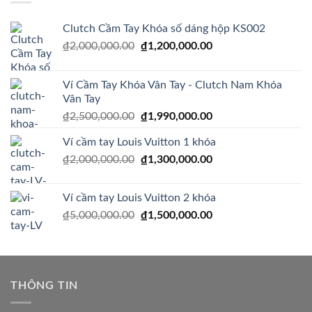
₫1,200,000.00.
Clutch Cầm Tay Khóa số dáng hộp KS002
Giá
Giá
₫
2,000,000.00
₫
1,200,000.00
gốc
hiện
là:
tại
Ví Cầm Tay Khóa Vân Tay - Clutch Nam Khóa
₫2,000,000.00.
là:
Vân Tay
₫1,200,000.00.
Giá
Giá
₫
2,500,000.00
₫
1,990,000.00
gốc
hiện
Ví cầm tay Louis Vuitton 1 khóa
là:
tại
Giá
Giá
₫
2,000,000.00
₫2,500,000.00.
₫
1,300,000.00
là:
gốc
hiện
₫1,990,000.00.
là:
tại
Ví cầm tay Louis Vuitton 2 khóa
₫2,000,000.00.
là:
Giá
Giá
₫
5,000,000.00
₫
1,500,000.00
₫1,300,000.00.
gốc
hiện
là:
tại
₫5,000,000.00.
là:
₫1,500,000.00.
THÔNG TIN