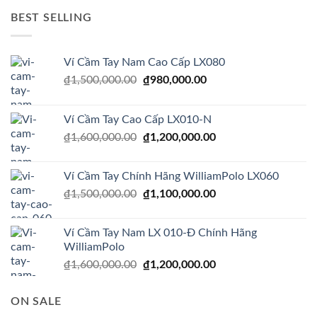
₫5,000,000.00.
là:
BEST SELLING
₫1,500,000.00.
Ví Cầm Tay Nam Cao Cấp LX080
Giá
Giá
₫
1,500,000.00
₫
980,000.00
gốc
hiện
là:
tại
Ví Cầm Tay Cao Cấp LX010-N
₫1,500,000.00.
là:
Giá
Giá
₫
1,600,000.00
₫
1,200,000.00
₫980,000.00.
gốc
hiện
là:
tại
Ví Cầm Tay Chính Hãng WilliamPolo LX060
₫1,600,000.00.
là:
Giá
Giá
₫
1,500,000.00
₫
1,100,000.00
₫1,200,000.00.
gốc
hiện
là:
tại
Ví Cầm Tay Nam LX 010-Đ Chính Hãng
₫1,500,000.00.
là:
WilliamPolo
₫1,100,000.00.
Giá
Giá
₫
1,600,000.00
₫
1,200,000.00
gốc
hiện
là:
tại
ON SALE
₫1,600,000.00.
là: