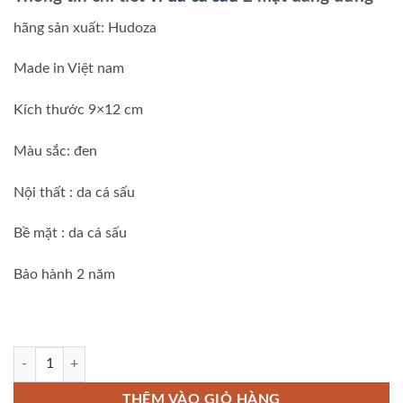
là:
tại
₫1,200,000.00.
là:
hãng sản xuất: Hudoza
₫800,000.0
Made in Việt nam
Kích thước 9×12 cm
Màu sắc: đen
Nội thất : da cá sấu
Bề mặt : da cá sấu
Bảo hành 2 năm
Ví da cá sấu 2 mặt dáng đứng số lượng
THÊM VÀO GIỎ HÀNG