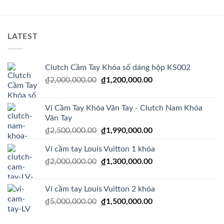
là:
tại
₫450,00
₫350,000.00.
là:
₫189,000.00.
LATEST
Clutch Cầm Tay Khóa số dáng hộp KS002
Giá
Giá
₫
2,000,000.00
₫
1,200,000.00
gốc
hiện
là:
tại
Ví Cầm Tay Khóa Vân Tay - Clutch Nam Khóa
₫2,000,000.00.
là:
Vân Tay
₫1,200,000.00.
Giá
Giá
₫
2,500,000.00
₫
1,990,000.00
gốc
hiện
Ví cầm tay Louis Vuitton 1 khóa
là:
tại
Giá
Giá
₫
2,000,000.00
₫2,500,000.00.
₫
1,300,000.00
là:
gốc
hiện
₫1,990,000.00.
là:
tại
Ví cầm tay Louis Vuitton 2 khóa
₫2,000,000.00.
là:
Giá
Giá
₫
5,000,000.00
₫
1,500,000.00
₫1,300,000.00.
gốc
hiện
là:
tại