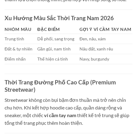
Xu Hướng Màu Sắc Thời Trang Nam 2026
NHÓM MÀU
ĐẶC ĐIỂM
GỢI Ý VÍ CẦM TAY NAM
Trung tính
Dễ phối, sang trọng
Đen, nâu, xám
Đất & tự nhiên
Gần gũi, nam tính
Nâu đất, xanh rêu
Điểm nhấn
Thể hiện cá tính
Navy, burgundy
Thời Trang Đường Phố Cao Cấp (Premium
Streetwear)
Streetwear không còn bụi bặm đơn thuần mà trở nên chỉn
chu hơn. Khi kết hợp hoodie cao cấp, quần dáng rộng và
sneaker, một chiếc
ví cầm tay nam
thiết kế trẻ trung sẽ giúp
tổng thể trang phục thêm hoàn thiện.