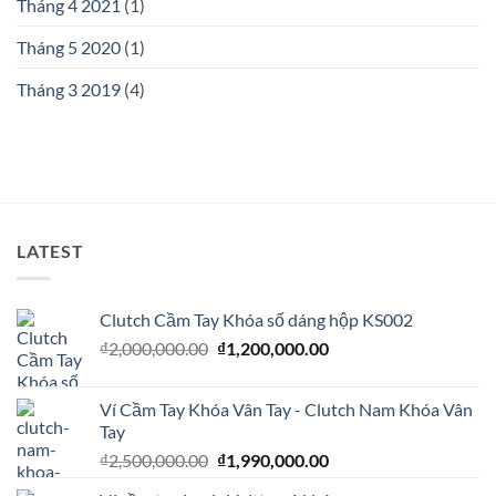
Tháng 4 2021
(1)
Tháng 5 2020
(1)
Tháng 3 2019
(4)
LATEST
Clutch Cầm Tay Khóa số dáng hộp KS002
Giá
Giá
₫
2,000,000.00
₫
1,200,000.00
gốc
hiện
là:
tại
Ví Cầm Tay Khóa Vân Tay - Clutch Nam Khóa Vân
₫2,000,000.00.
là:
Tay
₫1,200,000.00.
Giá
Giá
₫
2,500,000.00
₫
1,990,000.00
gốc
hiện