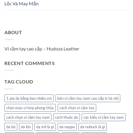
Lộc Và May Mắn
ABOUT
Ví cầm tay cao cấp – Hudoza Leather
RECENT COMMENTS
TAG CLOUD
1 pia da bằng bao nhiêu cm
bán ví cầm tay nam cao cấp ở hà nội
chọn màu ví hợp phong thủy
cách chọn ví cầm tay
cách chọn ví cầm tay nam
cách thuộc da
các kiểu ví cầm tay nam
da bò
da lộn
da mil là gì
da nappa
da nubuck là gì