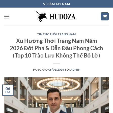
Bỏ
VÍ CẦM TAY NAM
qua
nội
dung
TIN TỨC THỜI TRANG NAM
Xu Hướng Thời Trang Nam Năm
2026 Đột Phá & Dẫn Đầu Phong Cách
(Top 10 Trào Lưu Không Thể Bỏ Lỡ)
ĐĂNG VÀO
06/01/2026
BỞI
ADMIN
06
Th1