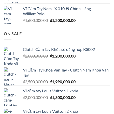
là:
tại
Ví Cầm Tay Nam LX 010-Đ Chính Hãng
₫1,500,000.00.
là:
WilliamPolo
₫1,100,000.00.
Giá
Giá
₫
1,600,000.00
₫
1,200,000.00
gốc
hiện
là:
tại
ON SALE
₫1,600,000.00.
là:
₫1,200,000.00.
Clutch Cầm Tay Khóa số dáng hộp KS002
Giá
Giá
₫
2,000,000.00
₫
1,200,000.00
gốc
hiện
là:
tại
Ví Cầm Tay Khóa Vân Tay - Clutch Nam Khóa Vân
₫2,000,000.00.
là:
Tay
₫1,200,000.00.
Giá
Giá
₫
2,500,000.00
₫
1,990,000.00
gốc
hiện
Ví cầm tay Louis Vuitton 1 khóa
là:
tại
Giá
Giá
₫
2,000,000.00
₫2,500,000.00.
₫
1,300,000.00
là:
gốc
hiện
₫1,990,000.00.
là:
tại
Ví cầm tay Louis Vuitton 2 khóa
₫2,000,000.00.
là: