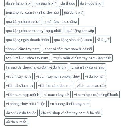
da saffiano là gì
da sáp là gì?
da thuộc
da thuộc là gì
nên chọn ví cầm tay như thê nào
pia da là gì?
quà tặng cho bạn trai
quà tặng cho chồng
quà tặng cho nam sang trọng nhất
quà tặng cho sếp
quà tặng ngày doanh nhân
quà tặng sinh nhật nam
sf là gì?
shop ví cầm tay nam
shop ví cầm tay nam ở hà nội
top 5 mẫu ví cầm tay nam
top 5 mẫu ví cầm tay nam đẹp nhất
tại sao da thuộc lại có đơn vị đo là pia
ví cầm tay da cá sấu
ví cầm tay nam
ví cầm tay nam phong thủy
ví da bò nam
ví da cá sấu nam
ví da handmade nam
ví da nam cao cấp
ví da nam hợp mệnh
ví nam công sở
ví nam hợp mệnh ngũ hành
ví phong thủy hút tài lộc
xu huong thoi trang nam
đơn vi đo da thuộc
địa chỉ shop ví cầm tay nam ở hà nội
đồ da bị mốc