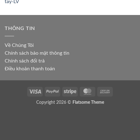
gốc
hiện
là:
tại
₫5,000,000.00.
là:
₫1,500,000.00.
THÔNG TIN
Về Chúng Tôi
Chính sách bảo mật thông tin
Chính sách đổi trả
Điều khoản thanh toán
Visa
PayPal
Stripe
MasterCard
Cash
On
Copyright 2026 ©
Flatsome Theme
Delivery