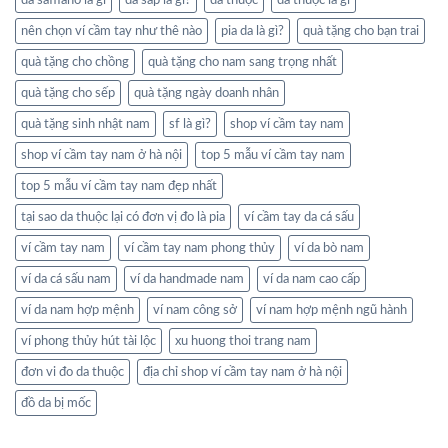
da saffiano là gì
da sáp là gì?
da thuộc
da thuộc là gì
nên chọn ví cầm tay như thê nào
pia da là gì?
quà tặng cho bạn trai
quà tặng cho chồng
quà tặng cho nam sang trọng nhất
quà tặng cho sếp
quà tặng ngày doanh nhân
quà tặng sinh nhật nam
sf là gì?
shop ví cầm tay nam
shop ví cầm tay nam ở hà nội
top 5 mẫu ví cầm tay nam
top 5 mẫu ví cầm tay nam đẹp nhất
tại sao da thuộc lại có đơn vị đo là pia
ví cầm tay da cá sấu
ví cầm tay nam
ví cầm tay nam phong thủy
ví da bò nam
ví da cá sấu nam
ví da handmade nam
ví da nam cao cấp
ví da nam hợp mệnh
ví nam công sở
ví nam hợp mệnh ngũ hành
ví phong thủy hút tài lộc
xu huong thoi trang nam
đơn vi đo da thuộc
địa chỉ shop ví cầm tay nam ở hà nội
đồ da bị mốc