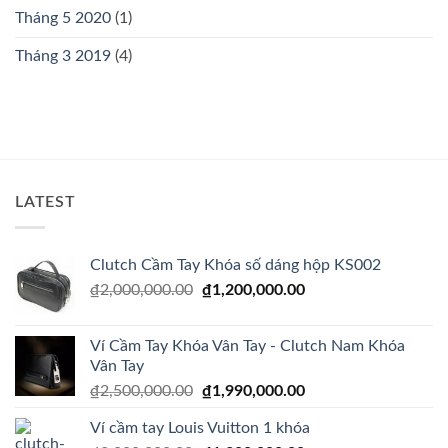
Tháng 5 2020
(1)
Tháng 3 2019
(4)
LATEST
Clutch Cầm Tay Khóa số dáng hộp KS002
Giá
Giá
₫
2,000,000.00
₫
1,200,000.00
gốc
hiện
là:
tại
Ví Cầm Tay Khóa Vân Tay - Clutch Nam Khóa
₫2,000,000.00.
là:
Vân Tay
₫1,200,000.00.
Giá
Giá
₫
2,500,000.00
₫
1,990,000.00
gốc
hiện
Ví cầm tay Louis Vuitton 1 khóa
là:
tại