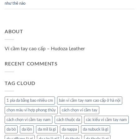
như thê nào
ABOUT
Ví cầm tay cao cấp – Hudoza Leather
RECENT COMMENTS
TAG CLOUD
1 pia da bằng bao nhiêu cm
bán ví cầm tay nam cao cấp ở hà nội
chọn màu ví hợp phong thủy
cách chọn ví cầm tay
cách chọn ví cầm tay nam
cách thuộc da
các kiểu ví cầm tay nam
da bò
da lộn
da mil là gì
da nappa
da nubuck là gì