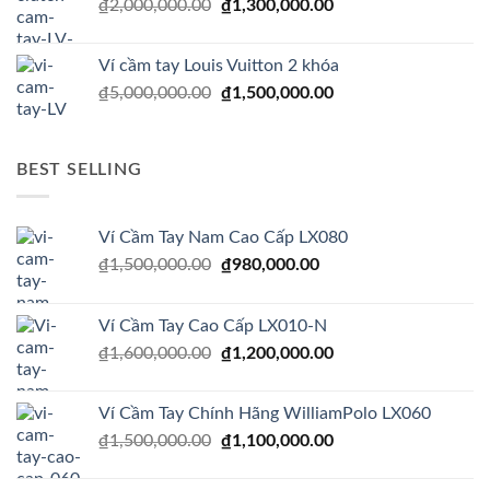
Giá
Giá
₫
2,000,000.00
₫2,500,000.00.
₫
1,300,000.00
là:
gốc
hiện
₫1,990,000.00.
là:
tại
Ví cầm tay Louis Vuitton 2 khóa
₫2,000,000.00.
là:
Giá
Giá
₫
5,000,000.00
₫
1,500,000.00
₫1,300,000.00.
gốc
hiện
là:
tại
₫5,000,000.00.
là:
BEST SELLING
₫1,500,000.00.
Ví Cầm Tay Nam Cao Cấp LX080
Giá
Giá
₫
1,500,000.00
₫
980,000.00
gốc
hiện
là:
tại
Ví Cầm Tay Cao Cấp LX010-N
₫1,500,000.00.
là:
Giá
Giá
₫
1,600,000.00
₫
1,200,000.00
₫980,000.00.
gốc
hiện
là:
tại
Ví Cầm Tay Chính Hãng WilliamPolo LX060
₫1,600,000.00.
là:
Giá
Giá
₫
1,500,000.00
₫
1,100,000.00
₫1,200,000.00.
gốc
hiện
là:
tại