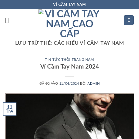
Bỏ
VÍ CẦM TAY NAM
qua
nội
dung
LƯU TRỮ THẺ:
CÁC KIỂU VÍ CẦM TAY NAM
TIN TỨC THỜI TRANG NAM
Ví Cầm Tay Nam 2024
ĐĂNG VÀO
11/04/2024
BỞI
ADMIN
11
Th4