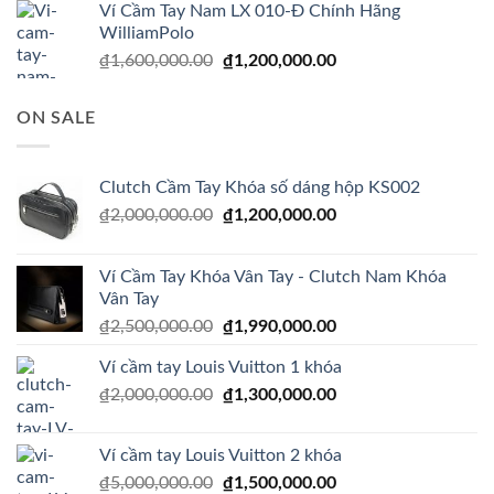
Ví Cầm Tay Nam LX 010-Đ Chính Hãng
₫1,500,000.00.
là:
WilliamPolo
₫1,100,000.00.
Giá
Giá
₫
1,600,000.00
₫
1,200,000.00
gốc
hiện
là:
tại
ON SALE
₫1,600,000.00.
là:
₫1,200,000.00.
Clutch Cầm Tay Khóa số dáng hộp KS002
Giá
Giá
₫
2,000,000.00
₫
1,200,000.00
gốc
hiện
là:
tại
Ví Cầm Tay Khóa Vân Tay - Clutch Nam Khóa
₫2,000,000.00.
là:
Vân Tay
₫1,200,000.00.
Giá
Giá
₫
2,500,000.00
₫
1,990,000.00
gốc
hiện
Ví cầm tay Louis Vuitton 1 khóa
là:
tại
Giá
Giá
₫
2,000,000.00
₫2,500,000.00.
₫
1,300,000.00
là:
gốc
hiện
₫1,990,000.00.
là:
tại
Ví cầm tay Louis Vuitton 2 khóa
₫2,000,000.00.
là:
Giá
Giá
₫
5,000,000.00
₫
1,500,000.00
₫1,300,000.00.