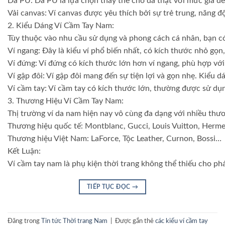
Da PU: Da PU là lựa chọn thay thế cho da thật với mức giá dễ 
Vải canvas: Ví canvas được yêu thích bởi sự trẻ trung, năng đ
2. Kiểu Dáng Ví Cầm Tay Nam:
Tùy thuộc vào nhu cầu sử dụng và phong cách cá nhân, bạn có
Ví ngang: Đây là kiểu ví phổ biến nhất, có kích thước nhỏ gọn
Ví đứng: Ví đứng có kích thước lớn hơn ví ngang, phù hợp v
Ví gập đôi: Ví gập đôi mang đến sự tiện lợi và gọn nhẹ. Kiểu d
Ví cầm tay: Ví cầm tay có kích thước lớn, thường được sử dụn
3. Thương Hiệu Ví Cầm Tay Nam:
Thị trường ví da nam hiện nay vô cùng đa dạng với nhiều thươn
Thương hiệu quốc tế: Montblanc, Gucci, Louis Vuitton, Herm
Thương hiệu Việt Nam: LaForce, Tộc Leather, Curnon, Bossi…
Kết Luận:
Ví cầm tay nam là phụ kiện thời trang không thể thiếu cho ph
TIẾP TỤC ĐỌC
→
Đăng trong
Tin tức Thời trang Nam
|
Được gắn thẻ
các kiểu ví cầm tay