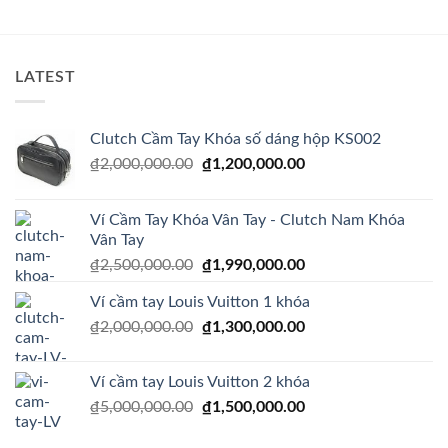
LATEST
Clutch Cầm Tay Khóa số dáng hộp KS002
Giá
Giá
₫
2,000,000.00
₫
1,200,000.00
gốc
hiện
là:
tại
Ví Cầm Tay Khóa Vân Tay - Clutch Nam Khóa
₫2,000,000.00.
là:
Vân Tay
₫1,200,000.00.
Giá
Giá
₫
2,500,000.00
₫
1,990,000.00
gốc
hiện
Ví cầm tay Louis Vuitton 1 khóa
là:
tại
Giá
Giá
₫
2,000,000.00
₫2,500,000.00.
₫
1,300,000.00
là:
gốc
hiện
₫1,990,000.00.
là:
tại
Ví cầm tay Louis Vuitton 2 khóa
₫2,000,000.00.
là:
Giá
Giá
₫
5,000,000.00
₫
1,500,000.00
₫1,300,000.00.
gốc
hiện