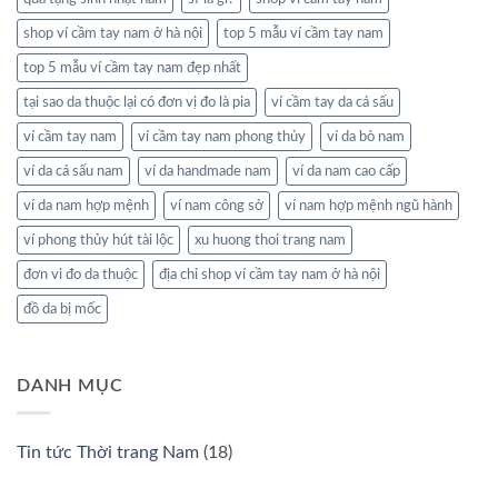
shop ví cầm tay nam ở hà nội
top 5 mẫu ví cầm tay nam
top 5 mẫu ví cầm tay nam đẹp nhất
tại sao da thuộc lại có đơn vị đo là pia
ví cầm tay da cá sấu
ví cầm tay nam
ví cầm tay nam phong thủy
ví da bò nam
ví da cá sấu nam
ví da handmade nam
ví da nam cao cấp
ví da nam hợp mệnh
ví nam công sở
ví nam hợp mệnh ngũ hành
ví phong thủy hút tài lộc
xu huong thoi trang nam
đơn vi đo da thuộc
địa chỉ shop ví cầm tay nam ở hà nội
đồ da bị mốc
DANH MỤC
Tin tức Thời trang Nam
(18)