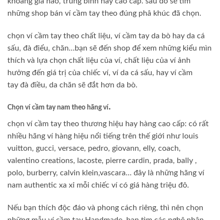
khoảng giá nào, trung bình hay cao cấp. sau đó sẽ tìm
những shop bán ví cầm tay theo đúng phâ khúc đã chọn.
chọn ví cầm tay theo chất liệu, ví cầm tay da bò hay da cá
sấu, đà điểu, chăn…bạn sẽ đến shop để xem những kiểu mìn
thích và lựa chọn chất liệu của ví, chất liệu của ví ảnh
hưởng đến giá trị của chiếc ví, ví da cá sấu, hay ví cầm
tay đà điều, da chăn sẽ đắt hơn da bò.
.
Chọn ví cầm tay nam theo hãng ví
chọn ví cầm tay theo thương hiệu hay hàng cao cấp: có rất
nhiều hãng ví hàng hiệu nổi tiếng trên thế giới như louis
vuitton, gucci, versace, pedro, giovann, elly, coach,
valentino creations, lacoste, pierre cardin, prada, bally ,
polo, burberry, calvin klein,vascara… đây là những hãng ví
nam authentic xa xỉ mỗi chiếc ví có giá hàng triệu đô.
Nếu bạn thích độc đáo và phong cách riêng, thì nên chọn
những mẫu ví cầm tay Handmade. bạn tìm các nghệ nhân