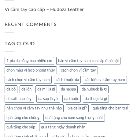
Ví cầm tay cao cấp – Hudoza Leather
RECENT COMMENTS
TAG CLOUD
1 pia da bằng bao nhiêu cm
bán ví cầm tay nam cao cấp ở hà nội
chọn màu ví hợp phong thủy
cách chọn ví cầm tay
cách chọn ví cầm tay nam
cách thuộc da
các kiểu ví cầm tay nam
da bò
da lộn
da mil là gì
da nappa
da nubuck là gì
da saffiano là gì
da sáp là gì?
da thuộc
da thuộc là gì
nên chọn ví cầm tay như thê nào
pia da là gì?
quà tặng cho bạn trai
quà tặng cho chồng
quà tặng cho nam sang trọng nhất
quà tặng cho sếp
quà tặng ngày doanh nhân
quà tặng sinh nhật nam
sf là gì?
shop ví cầm tay nam