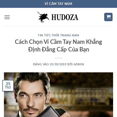
Bỏ
VÍ CẦM TAY NAM
qua
nội
dung
TIN TỨC THỜI TRANG NAM
Cách Chọn Ví Cầm Tay Nam Khẳng
Định Đẳng Cấp Của Bạn
ĐĂNG VÀO
25/03/2019
BỞI
ADMIN
25
Th3