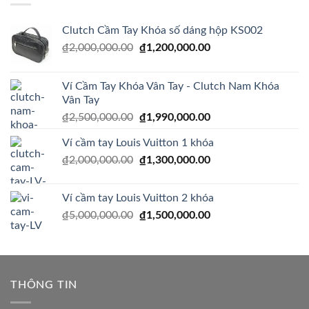
₫1,200,000.00.
Clutch Cầm Tay Khóa số dáng hộp KS002
Giá
Giá
₫
2,000,000.00
₫
1,200,000.00
gốc
hiện
là:
tại
Ví Cầm Tay Khóa Vân Tay - Clutch Nam Khóa
₫2,000,000.00.
là:
Vân Tay
₫1,200,000.00.
Giá
Giá
₫
2,500,000.00
₫
1,990,000.00
gốc
hiện
Ví cầm tay Louis Vuitton 1 khóa
là:
tại
Giá
Giá
₫
2,000,000.00
₫2,500,000.00.
₫
1,300,000.00
là:
gốc
hiện
₫1,990,000.00.
là:
tại
Ví cầm tay Louis Vuitton 2 khóa
₫2,000,000.00.
là:
Giá
Giá
₫
5,000,000.00
₫
1,500,000.00
₫1,300,000.00.
gốc
hiện
là:
tại
₫5,000,000.00.
là:
₫1,500,000.00.
THÔNG TIN