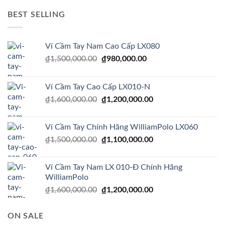
là:
tại
₫5,000,000.00.
là:
BEST SELLING
₫1,500,000.00.
Ví Cầm Tay Nam Cao Cấp LX080
Giá
Giá
₫
1,500,000.00
₫
980,000.00
gốc
hiện
là:
tại
Ví Cầm Tay Cao Cấp LX010-N
₫1,500,000.00.
là:
Giá
Giá
₫
1,600,000.00
₫
1,200,000.00
₫980,000.00.
gốc
hiện
là:
tại
Ví Cầm Tay Chính Hãng WilliamPolo LX060
₫1,600,000.00.
là:
Giá
Giá
₫
1,500,000.00
₫
1,100,000.00
₫1,200,000.00.
gốc
hiện
là:
tại
Ví Cầm Tay Nam LX 010-Đ Chính Hãng
₫1,500,000.00.
là:
WilliamPolo
₫1,100,000.00.
Giá
Giá
₫
1,600,000.00
₫
1,200,000.00
gốc
hiện
là:
tại
ON SALE
₫1,600,000.00.
là: