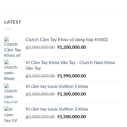
₫450,000.00.
LATEST
Clutch Cầm Tay Khóa số dáng hộp KS002
Giá
₫
1,200,000.00
Giá
₫
2,000,000.00
gốc
hiện
là:
tại
Ví Cầm Tay Khóa Vân Tay - Clutch Nam Khóa
₫2,000,000.00.
là:
Vân Tay
₫1,200,000.00.
Giá
₫
1,990,000.00
Giá
₫
2,500,000.00
gốc
hiện
Ví cầm tay Louis Vuitton 1 khóa
là:
tại
₫2,500,000.00.
là:
Giá
₫
1,300,000.00
Giá
₫
2,000,000.00
₫1,990,000.00.
gốc
hiện
là:
tại
Ví cầm tay Louis Vuitton 2 khóa
₫2,000,000.00.
là:
Giá
₫
1,500,000.00
Giá
₫
5,000,000.00
₫1,300,000.00.
gốc
hiện