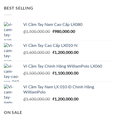
là:
tại
₫5,000,000.00.
là:
BEST SELLING
₫1,500,000.00.
Ví Cầm Tay Nam Cao Cấp LX080
Giá
₫
980,000.00
Giá
₫
1,500,000.00
gốc
hiện
là:
tại
Ví Cầm Tay Cao Cấp LX010-N
₫1,500,000.00.
là:
Giá
₫
1,200,000.00
Giá
₫
1,600,000.00
₫980,000.00.
gốc
hiện
là:
tại
Ví Cầm Tay Chính Hãng WilliamPolo LX060
₫1,600,000.00.
là:
Giá
₫
1,100,000.00
Giá
₫
1,500,000.00
₫1,200,000.00.
gốc
hiện
là:
tại
Ví Cầm Tay Nam LX 010-Đ Chính Hãng
₫1,500,000.00.
là:
WilliamPolo
₫1,100,000.00.
Giá
₫
1,200,000.00
Giá
₫
1,600,000.00
gốc
hiện
là:
tại
ON SALE
₫1,600,000.00.
là: