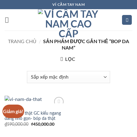
Bỏ
VÍ CẦM TAY NAM
qua
nội
dung
SẢN PHẨM ĐƯỢC GẮN THẺ “BOP DA
TRANG CHỦ
/
NAM”
LỌC
VÍ DA NAM
Giảm giá!
Add to
Ví nam da thật GC kiểu ngang
Wishlist
dáng nhỏ gọn- bóp da thật
Giá
₫
450,000.00
Giá
₫
590,000.00
gốc
hiện
là:
tại
₫590,000.00.
là: