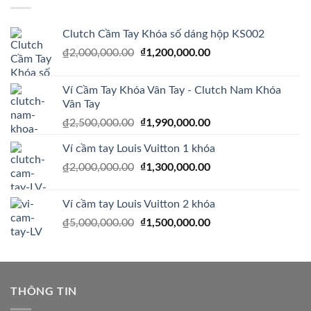
₫1,200,000.00.
Clutch Cầm Tay Khóa số dáng hộp KS002
Giá
₫
1,200,000.00
Giá
₫
2,000,000.00
gốc
hiện
là:
tại
Ví Cầm Tay Khóa Vân Tay - Clutch Nam Khóa
₫2,000,000.00.
là:
Vân Tay
₫1,200,000.00.
Giá
₫
1,990,000.00
Giá
₫
2,500,000.00
gốc
hiện
Ví cầm tay Louis Vuitton 1 khóa
là:
tại
₫2,500,000.00.
là:
Giá
₫
1,300,000.00
Giá
₫
2,000,000.00
₫1,990,000.00.
gốc
hiện
là:
tại
Ví cầm tay Louis Vuitton 2 khóa
₫2,000,000.00.
là:
Giá
₫
1,500,000.00
Giá
₫
5,000,000.00
₫1,300,000.00.
gốc
hiện
là:
tại
₫5,000,000.00.
là:
₫1,500,000.00.
THÔNG TIN