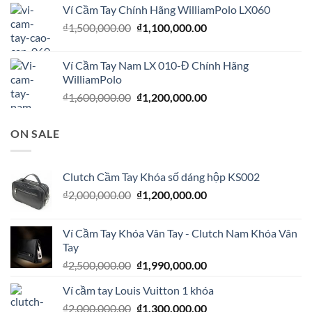
là:
tại
Ví Cầm Tay Chính Hãng WilliamPolo LX060
₫1,600,000.00.
là:
Giá
Giá
₫
1,500,000.00
₫
1,100,000.00
₫1,200,000.00.
gốc
hiện
là:
tại
Ví Cầm Tay Nam LX 010-Đ Chính Hãng
₫1,500,000.00.
là:
WilliamPolo
₫1,100,000.00.
Giá
Giá
₫
1,600,000.00
₫
1,200,000.00
gốc
hiện
là:
tại
ON SALE
₫1,600,000.00.
là:
₫1,200,000.00.
Clutch Cầm Tay Khóa số dáng hộp KS002
Giá
Giá
₫
2,000,000.00
₫
1,200,000.00
gốc
hiện
là:
tại
Ví Cầm Tay Khóa Vân Tay - Clutch Nam Khóa Vân
₫2,000,000.00.
là:
Tay
₫1,200,000.00.
Giá
Giá
₫
2,500,000.00
₫
1,990,000.00
gốc
hiện
Ví cầm tay Louis Vuitton 1 khóa
là:
tại
Giá
Giá
₫
2,000,000.00
₫2,500,000.00.
₫
1,300,000.00
là: