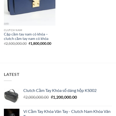
CLUTCH NAM
Cặp cầm tay nam có khóa –
clutch cầm tay nam có khóa
Giá
Giá
₫
2,500,000.00
₫
1,800,000.00
gốc
hiện
là:
tại
₫2,500,000.00.
là:
₫1,800,000.00.
LATEST
Clutch Cầm Tay Khóa số dáng hộp KS002
Giá
Giá
₫
2,000,000.00
₫
1,200,000.00
gốc
hiện
là:
tại
Ví Cầm Tay Khóa Vân Tay - Clutch Nam Khóa Vân
₫2,000,000.00.
là: