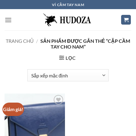
Bỏ
VÍ CẦM TAY NAM
qua
nội
dung
TRANG CHỦ
/
SẢN PHẨM ĐƯỢC GẮN THẺ “CẶP CẦM
TAY CHO NAM”
LỌC
Giảm giá!
Add to
Wishlist