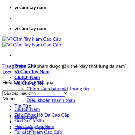
Bỏ
ví cầm tay nam
qua
nội
dung
ví cầm tay nam
Trang Chủ
Trang chủ
/
Sản phẩm được gắn thẻ “dây thắt lưng da nam”
Ví Cầm Tay Nam
Lọc
Clutch Nam
Hiển thị tất cả 2 kết quả
Về Chúng Tôi
Chính sách bảo mật thông tin
Chính sách đổi trả
Menu
Điều khoản thanh toán
Tin Tức
Clutch Nam
Dây Đồng Hồ Da Cao Cấp
Đăng nhập
Đồ Da Cá Sấu
Thắt Lưng Da Nam
Giỏ hàng /
₫
0.00
Túi xách Nam Cao Cấp