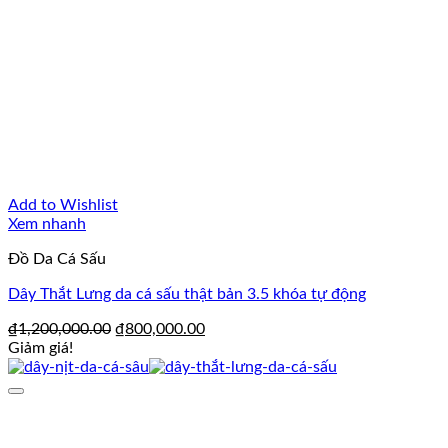
Add to Wishlist
Xem nhanh
Đồ Da Cá Sấu
Dây Thắt Lưng da cá sấu thật bản 3.5 khóa tự động
Giá
Giá
₫
1,200,000.00
₫
800,000.00
gốc
hiện
Giảm giá!
là:
tại
₫1,200,000.00.
là:
₫800,000.00.