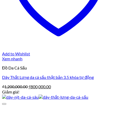
Add to Wishlist
Xem nhanh
Đồ Da Cá Sấu
Dây Thắt Lưng da cá sấu thật bản 3.5 khóa tự động
Giá
Giá
₫
1,200,000.00
₫
800,000.00
gốc
hiện
Giảm giá!
là:
tại
₫1,200,000.00.
là:
₫800,000.00.