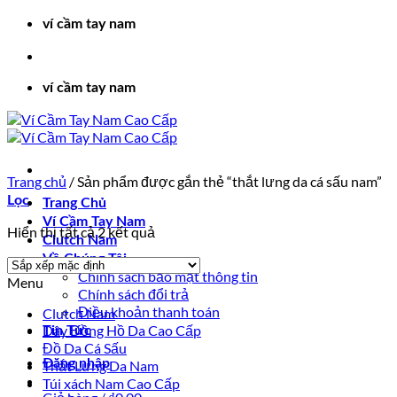
Bỏ
ví cầm tay nam
qua
nội
dung
ví cầm tay nam
Trang chủ
/
Sản phẩm được gắn thẻ “thắt lưng da cá sấu nam”
Lọc
Trang Chủ
Ví Cầm Tay Nam
Hiển thị tất cả 2 kết quả
Clutch Nam
Về Chúng Tôi
Chính sách bảo mật thông tin
Menu
Chính sách đổi trả
Điều khoản thanh toán
Clutch Nam
Dây Đồng Hồ Da Cao Cấp
Tin Tức
Đồ Da Cá Sấu
Đăng nhập
Thắt Lưng Da Nam
Túi xách Nam Cao Cấp