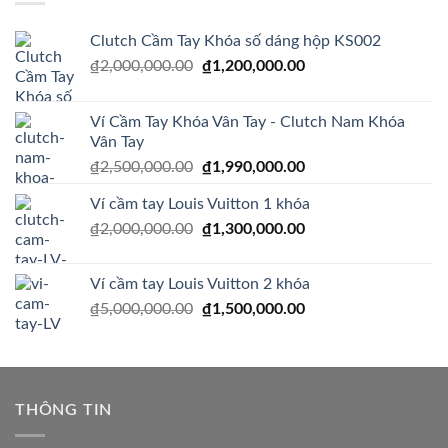
₫1,200,000.00.
Clutch Cầm Tay Khóa số dáng hộp KS002
Giá
Giá
₫
2,000,000.00
₫
1,200,000.00
gốc
hiện
là:
tại
Ví Cầm Tay Khóa Vân Tay - Clutch Nam Khóa
₫2,000,000.00.
là:
Vân Tay
₫1,200,000.00.
Giá
Giá
₫
2,500,000.00
₫
1,990,000.00
gốc
hiện
Ví cầm tay Louis Vuitton 1 khóa
là:
tại
Giá
Giá
₫
2,000,000.00
₫2,500,000.00.
₫
1,300,000.00
là:
gốc
hiện
₫1,990,000.00.
là:
tại
Ví cầm tay Louis Vuitton 2 khóa
₫2,000,000.00.
là:
Giá
Giá
₫
5,000,000.00
₫
1,500,000.00
₫1,300,000.00.
gốc
hiện
là:
tại
₫5,000,000.00.
là:
₫1,500,000.00.
THÔNG TIN