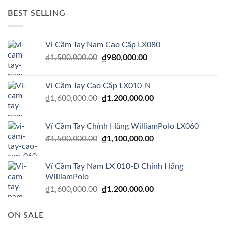
₫5,000,000.00.
là:
BEST SELLING
₫1,500,000.00.
Ví Cầm Tay Nam Cao Cấp LX080
Giá
Giá
₫
1,500,000.00
₫
980,000.00
gốc
hiện
là:
tại
Ví Cầm Tay Cao Cấp LX010-N
₫1,500,000.00.
là:
Giá
Giá
₫
1,600,000.00
₫
1,200,000.00
₫980,000.00.
gốc
hiện
là:
tại
Ví Cầm Tay Chính Hãng WilliamPolo LX060
₫1,600,000.00.
là:
Giá
Giá
₫
1,500,000.00
₫
1,100,000.00
₫1,200,000.00.
gốc
hiện
là:
tại
Ví Cầm Tay Nam LX 010-Đ Chính Hãng
₫1,500,000.00.
là:
WilliamPolo
₫1,100,000.00.
Giá
Giá
₫
1,600,000.00
₫
1,200,000.00
gốc
hiện
là:
tại
ON SALE
₫1,600,000.00.
là: