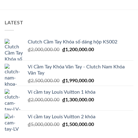
₫1,200,000.00.
LATEST
Clutch Cầm Tay Khóa số dáng hộp KS002
Giá
Giá
₫
2,000,000.00
₫
1,200,000.00
gốc
hiện
là:
tại
Ví Cầm Tay Khóa Vân Tay - Clutch Nam Khóa
₫2,000,000.00.
là:
Vân Tay
₫1,200,000.00.
Giá
Giá
₫
2,500,000.00
₫
1,990,000.00
gốc
hiện
Ví cầm tay Louis Vuitton 1 khóa
là:
tại
Giá
Giá
₫
2,000,000.00
₫2,500,000.00.
₫
1,300,000.00
là:
gốc
hiện
₫1,990,000.00.
là:
tại
Ví cầm tay Louis Vuitton 2 khóa
₫2,000,000.00.
là:
Giá
Giá
₫
5,000,000.00
₫
1,500,000.00
₫1,300,000.00.
gốc
hiện
là:
tại