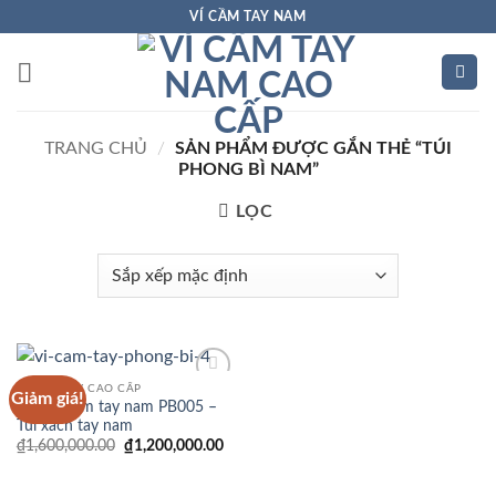
Bỏ
VÍ CẦM TAY NAM
qua
nội
dung
TRANG CHỦ
/
SẢN PHẨM ĐƯỢC GẮN THẺ “TÚI
PHONG BÌ NAM”
LỌC
VÍ CẦM TAY CAO CẤP
Giảm giá!
Add to
Clutch cầm tay nam PB005 –
Wishlist
Túi xách tay nam
Giá
Giá
₫
1,600,000.00
₫
1,200,000.00
gốc
hiện
là:
tại
₫1,600,000.00.
là: