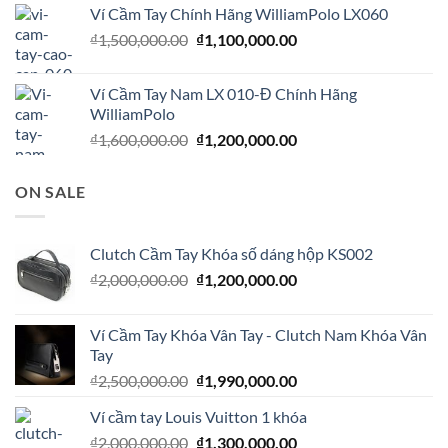
là:
tại
Ví Cầm Tay Chính Hãng WilliamPolo LX060
₫1,600,000.00.
là:
Giá
Giá
₫
1,500,000.00
₫
1,100,000.00
₫1,200,000.00.
gốc
hiện
là:
tại
Ví Cầm Tay Nam LX 010-Đ Chính Hãng
₫1,500,000.00.
là:
WilliamPolo
₫1,100,000.00.
Giá
Giá
₫
1,600,000.00
₫
1,200,000.00
gốc
hiện
là:
tại
ON SALE
₫1,600,000.00.
là:
₫1,200,000.00.
Clutch Cầm Tay Khóa số dáng hộp KS002
Giá
Giá
₫
2,000,000.00
₫
1,200,000.00
gốc
hiện
là:
tại
Ví Cầm Tay Khóa Vân Tay - Clutch Nam Khóa Vân
₫2,000,000.00.
là:
Tay
₫1,200,000.00.
Giá
Giá
₫
2,500,000.00
₫
1,990,000.00
gốc
hiện
Ví cầm tay Louis Vuitton 1 khóa
là:
tại
Giá
Giá
₫
2,000,000.00
₫2,500,000.00.
₫
1,300,000.00
là: