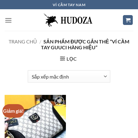
Bỏ
VÍ CẦM TAY NAM
qua
nội
dung
TRANG CHỦ
/
SẢN PHẨM ĐƯỢC GẮN THẺ “VÍ CẦM
TAY GUUCI HÀNG HIỆU”
LỌC
Giảm giá!
Add to
Wishlist