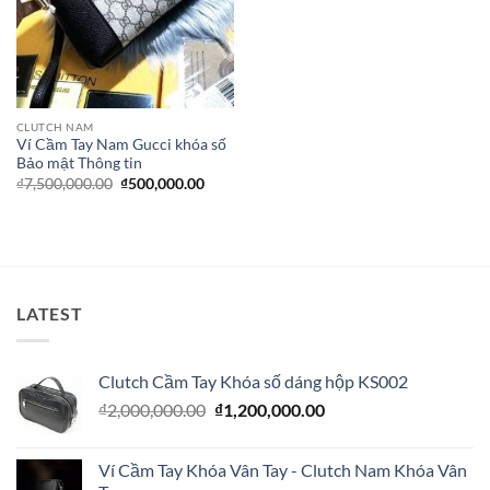
CLUTCH NAM
Ví Cầm Tay Nam Gucci khóa số
Bảo mật Thông tin
Giá
Giá
₫
7,500,000.00
₫
500,000.00
gốc
hiện
là:
tại
₫7,500,000.00.
là:
₫500,000.00.
LATEST
Clutch Cầm Tay Khóa số dáng hộp KS002
Giá
Giá
₫
2,000,000.00
₫
1,200,000.00
gốc
hiện
là:
tại
Ví Cầm Tay Khóa Vân Tay - Clutch Nam Khóa Vân
₫2,000,000.00.
là: