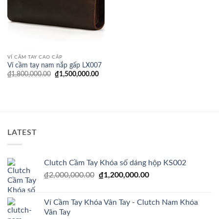
VÍ CẦM TAY CAO CẤP
Ví cầm tay nam nắp gấp LX007
Giá
Giá
₫
1,800,000.00
₫
1,500,000.00
gốc
hiện
là:
tại
₫1,800,000.00.
là:
₫1,500,000.00.
LATEST
Clutch Cầm Tay Khóa số dáng hộp KS002
Giá
Giá
₫
2,000,000.00
₫
1,200,000.00
gốc
hiện
là:
tại
Ví Cầm Tay Khóa Vân Tay - Clutch Nam Khóa
₫2,000,000.00.
là:
Vân Tay
₫1,200,000.00.