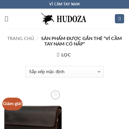
Bỏ
VÍ CẦM TAY NAM
qua
nội
dung
TRANG CHỦ
/
SẢN PHẨM ĐƯỢC GẮN THẺ “VÍ CẦM
TAY NAM CÓ NẮP”
LỌC
Giảm giá!
Add to
Wishlist