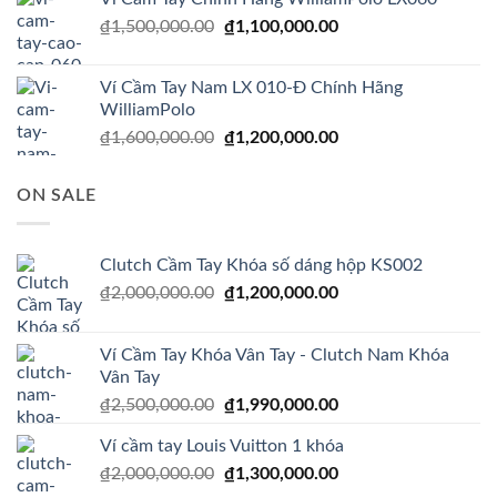
₫1,600,000.00.
là:
Giá
Giá
₫
1,500,000.00
₫
1,100,000.00
₫1,200,000.00.
gốc
hiện
là:
tại
Ví Cầm Tay Nam LX 010-Đ Chính Hãng
₫1,500,000.00.
là:
WilliamPolo
₫1,100,000.00.
Giá
Giá
₫
1,600,000.00
₫
1,200,000.00
gốc
hiện
là:
tại
ON SALE
₫1,600,000.00.
là:
₫1,200,000.00.
Clutch Cầm Tay Khóa số dáng hộp KS002
Giá
Giá
₫
2,000,000.00
₫
1,200,000.00
gốc
hiện
là:
tại
Ví Cầm Tay Khóa Vân Tay - Clutch Nam Khóa
₫2,000,000.00.
là:
Vân Tay
₫1,200,000.00.
Giá
Giá
₫
2,500,000.00
₫
1,990,000.00
gốc
hiện
Ví cầm tay Louis Vuitton 1 khóa
là:
tại
Giá
Giá
₫
2,000,000.00
₫2,500,000.00.
₫
1,300,000.00
là:
gốc
hiện
₫1,990,000.00.