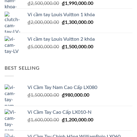
Giá
Giá
₫
2,500,000.00
₫
1,990,000.00
gốc
hiện
Ví cầm tay Louis Vuitton 1 khóa
là:
tại
Giá
Giá
₫
2,000,000.00
₫2,500,000.00.
₫
1,300,000.00
là:
gốc
hiện
₫1,990,000.00.
là:
tại
Ví cầm tay Louis Vuitton 2 khóa
₫2,000,000.00.
là:
Giá
Giá
₫
5,000,000.00
₫
1,500,000.00
₫1,300,000.00.
gốc
hiện
là:
tại
₫5,000,000.00.
là:
BEST SELLING
₫1,500,000.00.
Ví Cầm Tay Nam Cao Cấp LX080
Giá
Giá
₫
1,500,000.00
₫
980,000.00
gốc
hiện
là:
tại
Ví Cầm Tay Cao Cấp LX010-N
₫1,500,000.00.
là:
Giá
Giá
₫
1,600,000.00
₫
1,200,000.00
₫980,000.00.
gốc
hiện
là:
tại
Ví Cầm Tay Chính Hãng WilliamPolo LX060