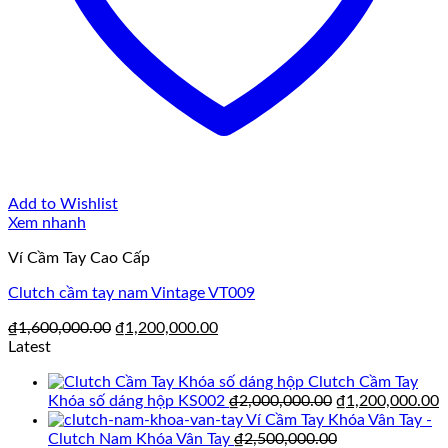
Add to Wishlist
Xem nhanh
Ví Cầm Tay Cao Cấp
Clutch cầm tay nam Vintage VT009
Giá
Giá
₫
1,600,000.00
₫
1,200,000.00
gốc
hiện
Latest
là:
tại
Clutch Cầm Tay
₫1,600,000.00.
là:
Giá
G
Khóa số dáng hộp KS002
₫
2,000,000.00
₫
1,200,000.00
₫1,200,000.00.
gốc
h
Ví Cầm Tay Khóa Vân Tay -
là:
t
Clutch Nam Khóa Vân Tay
₫
2,500,000.00