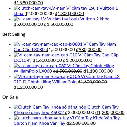
Giá
Giá
₫2,000,000.00.
l
₫
1,990,000.00
gốc
hiện
₫
Ví cầm tay Louis Vuitton 1
là:
tại
Giá
Giá
khóa
₫
2,000,000.00
₫
1,300,000.00
₫2,500,000.00.
là:
gốc
hiện
Ví cầm tay Louis Vuitton 2 khóa
₫1,990,000.00.
Giá
là:
Giá
tại
₫
5,000,000.00
₫
1,500,000.00
gốc
₫2,000,000.00.
hiện
là:
Best Selling
là:
tại
₫1,300,000.00.
₫5,000,000.00.
là:
Ví Cầm Tay Nam
₫1,500,000.00.
Giá
Giá
Cao Cấp LX080
₫
1,500,000.00
₫
980,000.00
gốc
hiện
Ví Cầm Tay Cao Cấp
Giá
là:
Giá
tại
LX010-N
₫
1,600,000.00
₫
1,200,000.00
gốc
₫1,500,000.00.
hiện
là:
Ví Cầm Tay Chính Hãng
là:
Giá
tại
₫980,000.00
Giá
WilliamPolo LX060
₫
1,500,000.00
₫
1,100,000.00
₫1,600,000.00.
gốc
là:
hiện
Ví Cầm Tay Nam LX
là:
₫1,200,000.00.
tại
010-Đ Chính Hãng WilliamPolo
₫
1,600,000.00
Giá
Giá
₫1,500,000.00.
là:
₫
1,200,000.00
gốc
hiện
₫1,100
On Sale
là:
tại
₫1,600,000.00.
là:
Clutch Cầm Tay
₫1,200,000.00.
Giá
G
Khóa số dáng hộp KS002
₫
2,000,000.00
₫
1,200,000.00
gốc
h
Ví Cầm Tay Khóa Vân Tay -
là:
t
Clutch Nam Khóa Vân Tay
₫
2,500,000.00