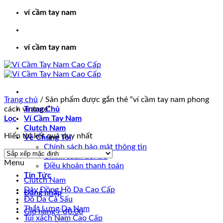
Bỏ
ví cầm tay nam
qua
nội
dung
ví cầm tay nam
Trang chủ
/
Sản phẩm được gắn thẻ “ví cầm tay nam phong
cách vintage”
Trang Chủ
Lọc
Ví Cầm Tay Nam
Clutch Nam
Hiển thị kết quả duy nhất
Về Chúng Tôi
Chính sách bảo mật thông tin
Chính sách đổi trả
Menu
Điều khoản thanh toán
Tin Tức
Clutch Nam
Dây Đồng Hồ Da Cao Cấp
Đăng nhập
Đồ Da Cá Sấu
Thắt Lưng Da Nam
Giỏ hàng /
₫
0.00
Túi xách Nam Cao Cấp