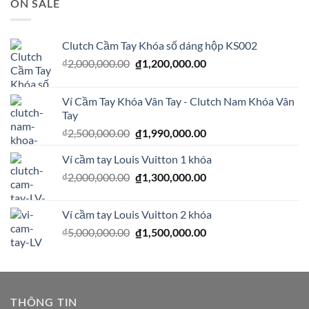
ON SALE
₫1,600,000.00.
là:
₫1,200,000.00.
Clutch Cầm Tay Khóa số dáng hộp KS002
Giá
Giá
₫
2,000,000.00
₫
1,200,000.00
gốc
hiện
là:
tại
Ví Cầm Tay Khóa Vân Tay - Clutch Nam Khóa Vân
₫2,000,000.00.
là:
Tay
₫1,200,000.00.
Giá
Giá
₫
2,500,000.00
₫
1,990,000.00
gốc
hiện
Ví cầm tay Louis Vuitton 1 khóa
là:
tại
₫2,500,000.00.
là:
Giá
Giá
₫
2,000,000.00
₫
1,300,000.00
₫1,990,000.00.
gốc
hiện
là:
tại
Ví cầm tay Louis Vuitton 2 khóa
₫2,000,000.00.
là:
Giá
Giá
₫
5,000,000.00
₫
1,500,000.00
₫1,300,000.00.
gốc
hiện
là:
tại
₫5,000,000.00.
là:
₫1,500,000.00.
THÔNG TIN