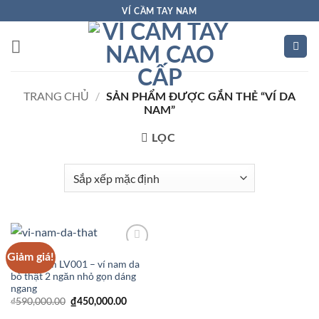
Bỏ
VÍ CẦM TAY NAM
qua
nội
dung
TRANG CHỦ
/
SẢN PHẨM ĐƯỢC GẮN THẺ “VÍ DA
NAM”
LỌC
VÍ DA NAM
Giảm giá!
Add to
Ví Da nam LV001 – ví nam da
Wishlist
bò thật 2 ngăn nhỏ gọn dáng
ngang
Giá
Giá
₫
590,000.00
₫
450,000.00
gốc
hiện