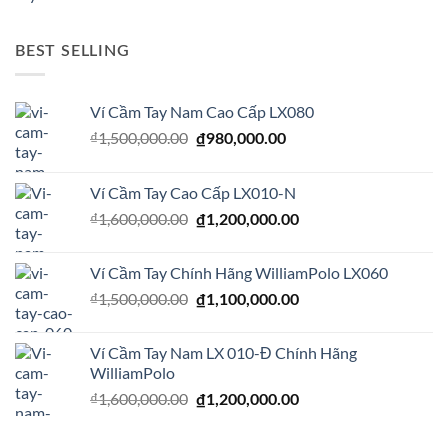
là:
tại
₫5,000,000.00.
là:
BEST SELLING
₫1,500,000.00.
Ví Cầm Tay Nam Cao Cấp LX080
Giá
Giá
₫
1,500,000.00
₫
980,000.00
gốc
hiện
là:
tại
Ví Cầm Tay Cao Cấp LX010-N
₫1,500,000.00.
là:
Giá
Giá
₫
1,600,000.00
₫980,000.00.
₫
1,200,000.00
gốc
hiện
là:
tại
Ví Cầm Tay Chính Hãng WilliamPolo LX060
₫1,600,000.00.
là:
Giá
Giá
₫
1,500,000.00
₫
1,100,000.00
₫1,200,000.00.
gốc
hiện
là:
tại
Ví Cầm Tay Nam LX 010-Đ Chính Hãng
₫1,500,000.00.
là:
WilliamPolo
₫1,100,000.00.
Giá
Giá
₫
1,600,000.00
₫
1,200,000.00
gốc
hiện
là:
tại