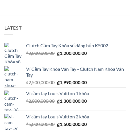
là:
tại
₫590,000.00.
là:
₫450,000.00.
LATEST
Clutch Cầm Tay Khóa số dáng hộp KS002
Giá
Giá
₫
2,000,000.00
₫
1,200,000.00
gốc
hiện
là:
tại
Ví Cầm Tay Khóa Vân Tay - Clutch Nam Khóa Vân
₫2,000,000.00.
là:
Tay
₫1,200,000.00.
Giá
Giá
₫
2,500,000.00
₫
1,990,000.00
gốc
hiện
Ví cầm tay Louis Vuitton 1 khóa
là:
tại
₫2,500,000.00.
là:
Giá
Giá
₫
2,000,000.00
₫
1,300,000.00
₫1,990,000.00.
gốc
hiện
là:
tại
Ví cầm tay Louis Vuitton 2 khóa
₫2,000,000.00.
là:
Giá
Giá
₫
5,000,000.00
₫
1,500,000.00
₫1,300,000.00.
gốc
hiện