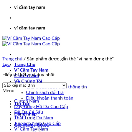
Bỏ
ví cầm tay nam
qua
nội
dung
ví cầm tay nam
Trang chủ
/
Sản phẩm được gắn thẻ “ví nam đựng thẻ”
Lọc
Trang Chủ
Ví Cầm Tay Nam
Hiển thị kết quả duy nhất
Clutch Nam
Về Chúng Tôi
Chính sách bảo mật thông tin
Menu
Chính sách đổi trả
Điều khoản thanh toán
Clutch Nam
Tin Tức
Dây Đồng Hồ Da Cao Cấp
Đồ Da Cá Sấu
Đăng nhập
Thắt Lưng Da Nam
Túi xách Nam Cao Cấp
Giỏ hàng /
₫
0.00
Ví Cầm Tay Nam