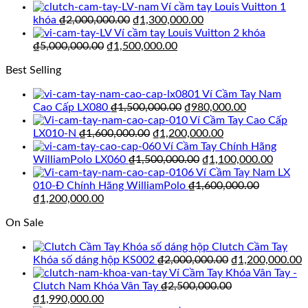
gốc
hiện
₫
Ví cầm tay Louis Vuitton 1
là:
tại
Giá
Giá
khóa
₫
2,000,000.00
₫
1,300,000.00
₫2,500,000.00.
là:
gốc
hiện
Ví cầm tay Louis Vuitton 2 khóa
₫1,990,000.00.
Giá
là:
Giá
tại
₫
5,000,000.00
₫
1,500,000.00
gốc
₫2,000,000.00.
hiện
là:
Best Selling
là:
tại
₫1,300,000.00.
₫5,000,000.00.
là:
Ví Cầm Tay Nam
₫1,500,000.00.
Giá
Giá
Cao Cấp LX080
₫
1,500,000.00
₫
980,000.00
gốc
hiện
Ví Cầm Tay Cao Cấp
Giá
là:
Giá
tại
LX010-N
₫
1,600,000.00
₫
1,200,000.00
gốc
₫1,500,000.00.
hiện
là:
Ví Cầm Tay Chính Hãng
là:
Giá
tại
₫980,000.00
Giá
WilliamPolo LX060
₫
1,500,000.00
₫
1,100,000.00
₫1,600,000.00.
gốc
là:
hiện
Ví Cầm Tay Nam LX
là:
₫1,200,000.00.
tại
010-Đ Chính Hãng WilliamPolo
₫
1,600,000.00
Giá
Giá
₫1,500,000.00.
là:
₫
1,200,000.00
gốc
hiện
₫1,100
On Sale
là:
tại
₫1,600,000.00.
là:
Clutch Cầm Tay
₫1,200,000.00.
Giá
G
Khóa số dáng hộp KS002
₫
2,000,000.00
₫
1,200,000.00
gốc
h
Ví Cầm Tay Khóa Vân Tay -
là:
t
Clutch Nam Khóa Vân Tay
₫
2,500,000.00
Giá
Giá
₫2,000,000.00.
l
₫
1,990,000.00