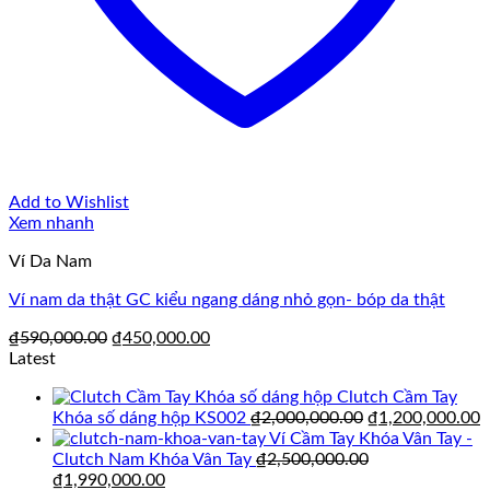
Add to Wishlist
Xem nhanh
Ví Da Nam
Ví nam da thật GC kiểu ngang dáng nhỏ gọn- bóp da thật
Giá
Giá
₫
590,000.00
₫
450,000.00
gốc
hiện
Latest
là:
tại
Clutch Cầm Tay
₫590,000.00.
là:
Giá
G
Khóa số dáng hộp KS002
₫
2,000,000.00
₫
1,200,000.00
₫450,000.00.
gốc
h
Ví Cầm Tay Khóa Vân Tay -
là:
t
Clutch Nam Khóa Vân Tay
₫
2,500,000.00
Giá
Giá
₫2,000,000.00.
l
₫
1,990,000.00