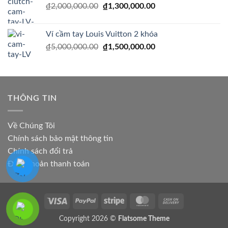
Giá
Giá
₫
2,000,000.00
₫2,500,000.00.
₫
1,300,000.00
là:
gốc
hiện
₫1,990,000.00.
là:
tại
Ví cầm tay Louis Vuitton 2 khóa
₫2,000,000.00.
là:
Giá
Giá
₫
5,000,000.00
₫
1,500,000.00
₫1,300,000.00.
gốc
hiện
là:
tại
₫5,000,000.00.
là:
₫1,500,000.00.
THÔNG TIN
Về Chúng Tôi
Chính sách bảo mật thông tin
Chính sách đổi trả
Điều khoản thanh toán
Visa
PayPal
Stripe
MasterCard
Cash
On
Copyright 2026 ©
Flatsome Theme
Delivery