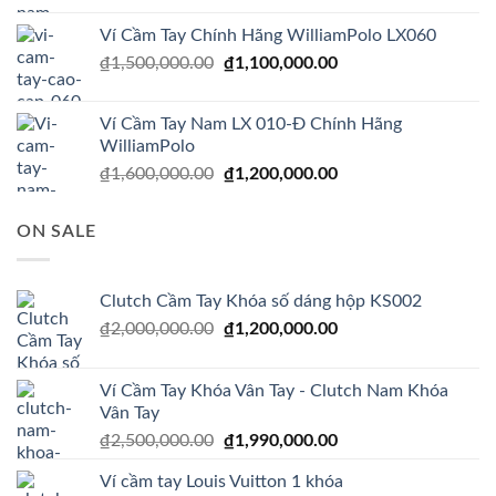
là:
tại
Ví Cầm Tay Chính Hãng WilliamPolo LX060
₫1,600,000.00.
là:
Giá
Giá
₫
1,500,000.00
₫
1,100,000.00
₫1,200,000.00.
gốc
hiện
là:
tại
Ví Cầm Tay Nam LX 010-Đ Chính Hãng
₫1,500,000.00.
là:
WilliamPolo
₫1,100,000.00.
Giá
Giá
₫
1,600,000.00
₫
1,200,000.00
gốc
hiện
là:
tại
ON SALE
₫1,600,000.00.
là:
₫1,200,000.00.
Clutch Cầm Tay Khóa số dáng hộp KS002
Giá
Giá
₫
2,000,000.00
₫
1,200,000.00
gốc
hiện
là:
tại
Ví Cầm Tay Khóa Vân Tay - Clutch Nam Khóa
₫2,000,000.00.
là:
Vân Tay
₫1,200,000.00.
Giá
Giá
₫
2,500,000.00
₫
1,990,000.00
gốc
hiện
Ví cầm tay Louis Vuitton 1 khóa
là:
tại