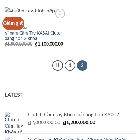
là:
tại
₫980,
₫1,800,000.00.
là:
₫1,100,000.00.
Giảm giá!
Add to
Wishlist
CLUTCH NAM
Ví nam Cầm Tay KASAI Clutch
dáng hộp 2 khóa
Giá
Giá
₫
1,800,000.00
₫
1,100,000.00
gốc
hiện
là:
tại
₫1,800,000.00.
là:
₫1,100,000.00.
1
2
LATEST
Clutch Cầm Tay Khóa số dáng hộp KS002
Giá
Giá
₫
2,000,000.00
₫
1,200,000.00
gốc
hiện
là:
tại
Ví Cầm Tay Khóa Vân Tay - Clutch Nam Khóa