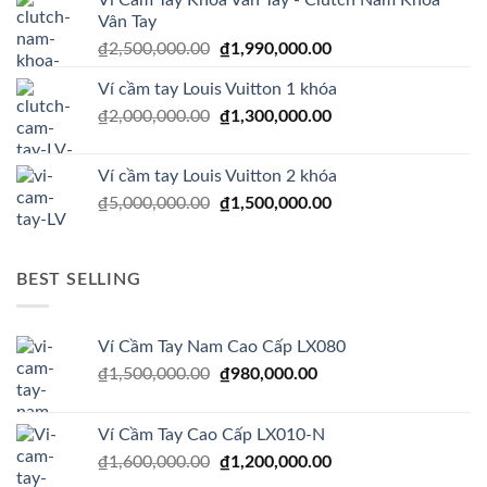
₫2,000,000.00.
là:
Vân Tay
₫1,200,000.00.
Giá
Giá
₫
2,500,000.00
₫
1,990,000.00
gốc
hiện
Ví cầm tay Louis Vuitton 1 khóa
là:
tại
Giá
Giá
₫
2,000,000.00
₫2,500,000.00.
₫
1,300,000.00
là:
gốc
hiện
₫1,990,000.00.
là:
tại
Ví cầm tay Louis Vuitton 2 khóa
₫2,000,000.00.
là:
Giá
Giá
₫
5,000,000.00
₫
1,500,000.00
₫1,300,000.00.
gốc
hiện
là:
tại
₫5,000,000.00.
là:
BEST SELLING
₫1,500,000.00.
Ví Cầm Tay Nam Cao Cấp LX080
Giá
Giá
₫
1,500,000.00
₫
980,000.00
gốc
hiện
là:
tại
Ví Cầm Tay Cao Cấp LX010-N
₫1,500,000.00.
là:
Giá
Giá
₫
1,600,000.00
₫
1,200,000.00
₫980,000.00.
gốc
hiện