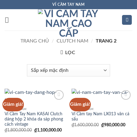
Bỏ
VÍ CẦM TAY NAM
qua
nội
dung
TRANG CHỦ
/
CLUTCH NAM
/
TRANG 2
LỌC
Giảm giá!
Giảm giá!
Add to
Add to
Wishlist
Wishlist
CLUTCH NAM
CLUTCH NAM
Ví Cầm Tay Nam KASAI Clutch
Ví Cầm tay Nam LX013 vân cá
dáng hộp 2 khóa da sáp phong
sấu
cách vintage
Giá
Giá
₫
1,600,000.00
₫
980,000.00
gốc
hiện
Giá
Giá
₫
1,800,000.00
₫
1,100,000.00
là:
tại
gốc
hiện
₫1,600,000.00.
là: