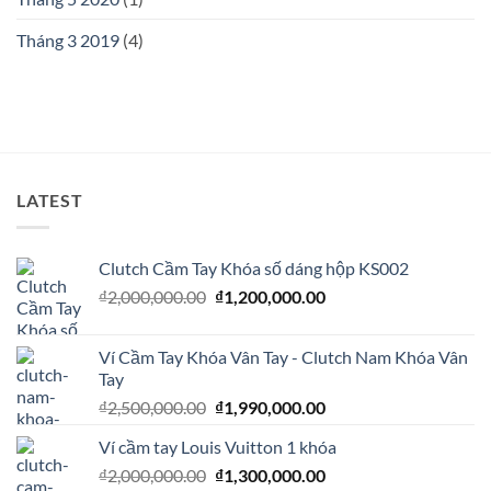
Tháng 3 2019
(4)
LATEST
Clutch Cầm Tay Khóa số dáng hộp KS002
Giá
Giá
₫
2,000,000.00
₫
1,200,000.00
gốc
hiện
là:
tại
Ví Cầm Tay Khóa Vân Tay - Clutch Nam Khóa Vân
₫2,000,000.00.
là:
Tay
₫1,200,000.00.
Giá
Giá
₫
2,500,000.00
₫
1,990,000.00
gốc
hiện
Ví cầm tay Louis Vuitton 1 khóa
là:
tại
Giá
Giá
₫
2,000,000.00
₫2,500,000.00.
₫
1,300,000.00
là: