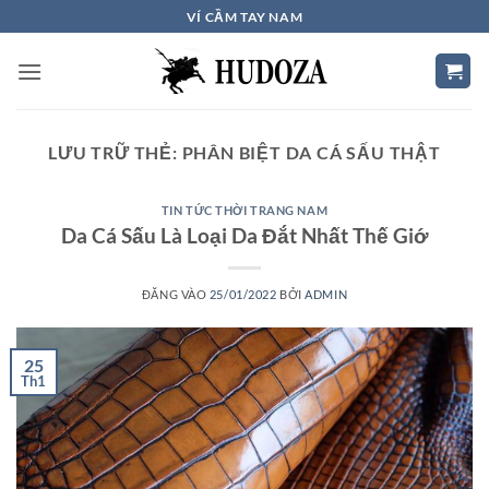
Bỏ
VÍ CẦM TAY NAM
qua
nội
dung
LƯU TRỮ THẺ:
PHÂN BIỆT DA CÁ SẤU THẬT
TIN TỨC THỜI TRANG NAM
Da Cá Sấu Là Loại Da Đắt Nhất Thế Giớ
ĐĂNG VÀO
25/01/2022
BỞI
ADMIN
25
Th1