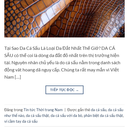
Tại Sao Da Cá Sấu Là Loại Da Đắt Nhất Thế Giớ? DA CÁ
SẤU có thể coi là dòng da đắt đỏ nhất trên thị trường hiện
tại. Nguyên nhân chủ yếu là do cá sấu nằm trong danh sách
động vât hoang dã nguy cấp. Chúng ta rất may mắn vì Việt
Nam […]
TIẾP TỤC ĐỌC
→
Đăng trong
Tin tức Thời trang Nam
|
Được gắn thẻ
da cá sấu
,
da cá sấu
như thế nào
,
da cá sấu thật
,
da cá sấu với da bò
,
phân biệt da cá sấu thật
,
ví cầm tay da cá sấu