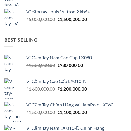
gốc
hiện
₫1,990,000.00.
là:
tại
Ví cầm tay Louis Vuitton 2 khóa
₫2,000,000.00.
là:
Giá
Giá
₫
5,000,000.00
₫
1,500,000.00
₫1,300,000.00.
gốc
hiện
là:
tại
₫5,000,000.00.
là:
BEST SELLING
₫1,500,000.00.
Ví Cầm Tay Nam Cao Cấp LX080
Giá
Giá
₫
1,500,000.00
₫
980,000.00
gốc
hiện
là:
tại
Ví Cầm Tay Cao Cấp LX010-N
₫1,500,000.00.
là:
Giá
Giá
₫
1,600,000.00
₫
1,200,000.00
₫980,000.00.
gốc
hiện
là:
tại
Ví Cầm Tay Chính Hãng WilliamPolo LX060
₫1,600,000.00.
là:
Giá
Giá
₫
1,500,000.00
₫
1,100,000.00
₫1,200,000.00.
gốc
hiện
là:
tại
Ví Cầm Tay Nam LX 010-Đ Chính Hãng
₫1,500,000.00.
là: