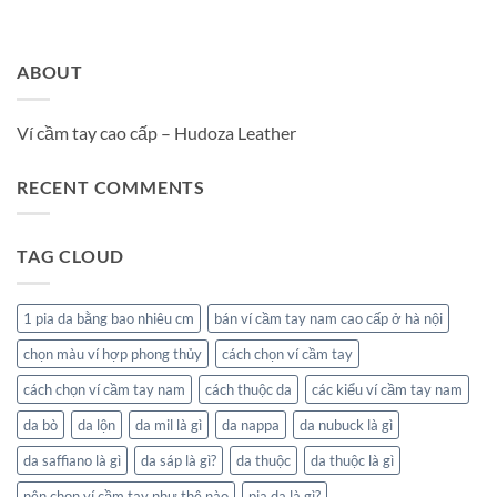
ABOUT
Ví cầm tay cao cấp – Hudoza Leather
RECENT COMMENTS
TAG CLOUD
1 pia da bằng bao nhiêu cm
bán ví cầm tay nam cao cấp ở hà nội
chọn màu ví hợp phong thủy
cách chọn ví cầm tay
cách chọn ví cầm tay nam
cách thuộc da
các kiểu ví cầm tay nam
da bò
da lộn
da mil là gì
da nappa
da nubuck là gì
da saffiano là gì
da sáp là gì?
da thuộc
da thuộc là gì
nên chọn ví cầm tay như thê nào
pia da là gì?