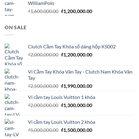
WilliamPolo
₫1,100,000.00.
Giá
Giá
₫
1,600,000.00
₫
1,200,000.00
gốc
hiện
là:
tại
ON SALE
₫1,600,000.00.
là:
₫1,200,000.00.
Clutch Cầm Tay Khóa số dáng hộp KS002
Giá
Giá
₫
2,000,000.00
₫
1,200,000.00
gốc
hiện
là:
tại
Ví Cầm Tay Khóa Vân Tay - Clutch Nam Khóa Vân
₫2,000,000.00.
là:
Tay
₫1,200,000.00.
Giá
Giá
₫
2,500,000.00
₫
1,990,000.00
gốc
hiện
Ví cầm tay Louis Vuitton 1 khóa
là:
tại
Giá
Giá
₫
2,000,000.00
₫2,500,000.00.
₫
1,300,000.00
là:
gốc
hiện
₫1,990,000.00.
là:
tại
Ví cầm tay Louis Vuitton 2 khóa
₫2,000,000.00.
là:
Giá
Giá
₫
5,000,000.00
₫
1,500,000.00
₫1,300,000.00.
gốc
hiện