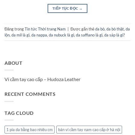
TIẾP TỤC ĐỌC
→
Đăng trong
Tin tức Thời trang Nam
|
Được gắn thẻ
da bò
,
da bò thật
,
da
lộn
,
da mil là gì
,
da nappa
,
da nubuck là gì
,
da saffiano là gì
,
da sáp là gì?
ABOUT
Ví cầm tay cao cấp – Hudoza Leather
RECENT COMMENTS
TAG CLOUD
1 pia da bằng bao nhiêu cm
bán ví cầm tay nam cao cấp ở hà nội