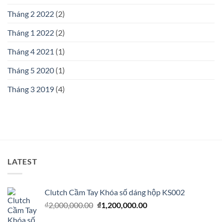
Tháng 2 2022
(2)
Tháng 1 2022
(2)
Tháng 4 2021
(1)
Tháng 5 2020
(1)
Tháng 3 2019
(4)
LATEST
Clutch Cầm Tay Khóa số dáng hộp KS002
Giá
Giá
₫
2,000,000.00
₫
1,200,000.00
gốc
hiện