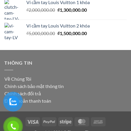
Ví cầm tay Louis Vuitton 1 khóa
là:
tại
Giá
Giá
₫
2,000,000.00
₫2,500,000.00.
₫
1,300,000.00
là:
gốc
hiện
₫1,990,000.00.
là:
tại
Ví cầm tay Louis Vuitton 2 khóa
₫2,000,000.00.
là:
Giá
Giá
₫
5,000,000.00
₫
1,500,000.00
₫1,300,000.00.
gốc
hiện
là:
tại
₫5,000,000.00.
là:
₫1,500,000.00.
THÔNG TIN
Về Chúng Tôi
Chính sách bảo mật thông tin
Chính sách đổi trả
Điều khoản thanh toán
Visa
PayPal
Stripe
MasterCard
Cash
On