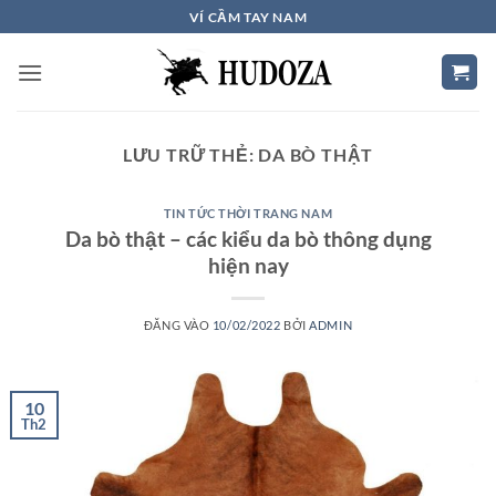
Bỏ
VÍ CẦM TAY NAM
qua
nội
dung
LƯU TRỮ THẺ:
DA BÒ THẬT
TIN TỨC THỜI TRANG NAM
Da bò thật – các kiểu da bò thông dụng
hiện nay
ĐĂNG VÀO
10/02/2022
BỞI
ADMIN
10
Th2