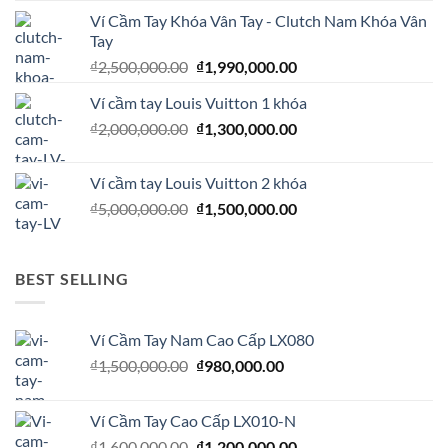
là:
tại
Ví Cầm Tay Khóa Vân Tay - Clutch Nam Khóa Vân
₫2,000,000.00.
là:
Tay
₫1,200,000.00.
Giá
Giá
₫
2,500,000.00
₫
1,990,000.00
gốc
hiện
Ví cầm tay Louis Vuitton 1 khóa
là:
tại
Giá
Giá
₫
2,000,000.00
₫2,500,000.00.
₫
1,300,000.00
là:
gốc
hiện
₫1,990,000.00.
là:
tại
Ví cầm tay Louis Vuitton 2 khóa
₫2,000,000.00.
là:
Giá
Giá
₫
5,000,000.00
₫
1,500,000.00
₫1,300,000.00.
gốc
hiện
là:
tại
₫5,000,000.00.
là:
BEST SELLING
₫1,500,000.00.
Ví Cầm Tay Nam Cao Cấp LX080
Giá
Giá
₫
1,500,000.00
₫
980,000.00
gốc
hiện
là:
tại
Ví Cầm Tay Cao Cấp LX010-N
₫1,500,000.00.
là:
Giá
Giá
₫
1,600,000.00
₫
1,200,000.00