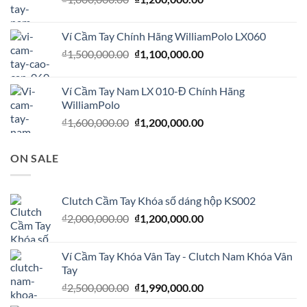
₫980,000.00.
gốc
hiện
là:
tại
Ví Cầm Tay Chính Hãng WilliamPolo LX060
₫1,600,000.00.
là:
Giá
Giá
₫
1,500,000.00
₫
1,100,000.00
₫1,200,000.00.
gốc
hiện
là:
tại
Ví Cầm Tay Nam LX 010-Đ Chính Hãng
₫1,500,000.00.
là:
WilliamPolo
₫1,100,000.00.
Giá
Giá
₫
1,600,000.00
₫
1,200,000.00
gốc
hiện
là:
tại
ON SALE
₫1,600,000.00.
là:
₫1,200,000.00.
Clutch Cầm Tay Khóa số dáng hộp KS002
Giá
Giá
₫
2,000,000.00
₫
1,200,000.00
gốc
hiện
là:
tại
Ví Cầm Tay Khóa Vân Tay - Clutch Nam Khóa Vân
₫2,000,000.00.
là:
Tay
₫1,200,000.00.
Giá
Giá
₫
2,500,000.00
₫
1,990,000.00
gốc
hiện