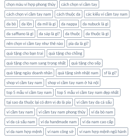
chọn màu ví hợp phong thủy
cách chọn ví cầm tay
cách chọn ví cầm tay nam
cách thuộc da
các kiểu ví cầm tay nam
da bò
da lộn
da mil là gì
da nappa
da nubuck là gì
da saffiano là gì
da sáp là gì?
da thuộc
da thuộc là gì
nên chọn ví cầm tay như thê nào
pia da là gì?
quà tặng cho bạn trai
quà tặng cho chồng
quà tặng cho nam sang trọng nhất
quà tặng cho sếp
quà tặng ngày doanh nhân
quà tặng sinh nhật nam
sf là gì?
shop ví cầm tay nam
shop ví cầm tay nam ở hà nội
top 5 mẫu ví cầm tay nam
top 5 mẫu ví cầm tay nam đẹp nhất
tại sao da thuộc lại có đơn vị đo là pia
ví cầm tay da cá sấu
ví cầm tay nam
ví cầm tay nam phong thủy
ví da bò nam
ví da cá sấu nam
ví da handmade nam
ví da nam cao cấp
ví da nam hợp mệnh
ví nam công sở
ví nam hợp mệnh ngũ hành